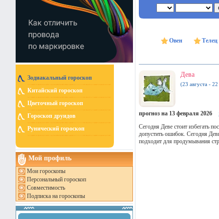
Овен
Телец
Дева
Зодиакальный гороскоп
(23 августа - 22
Китайский гороскоп
Цветочный гороскоп
прогноз на 13 февраля 2026
Гороскоп друидов
Сегодня Деве стоит избегать п
Рунический гороскоп
допустить ошибок. Сегодня Дев
подходит для продумывания стра
Мой профиль
Мои гороскопы
Персональный гороскоп
Совместимость
Подписка на гороскопы