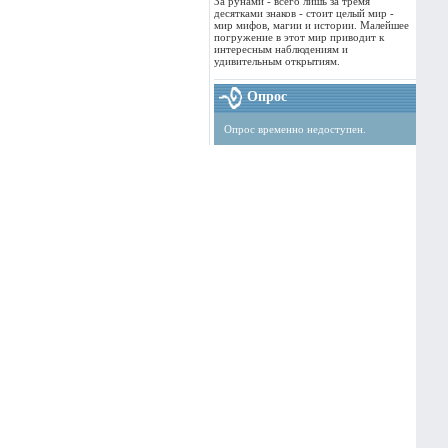
За рунами - всего лишь за тремя
десятками знаков - стоит целый мир -
мир мифов, магии и истории. Малейшее
погружение в этот мир приводит к
интересным наблюдениям и
удивительным открытиям.
Опрос
Опрос временно недоступен.