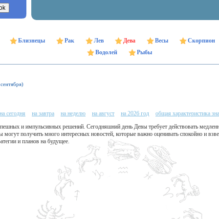
Близнецы
Рак
Лев
Дева
Весы
Скорпион
Водолей
Рыбы
 сентября)
на сегодня
на завтра
на неделю
на август
на 2026 год
общая характеристика зн
оспешных и импульсивных решений. Сегодняшний день Девы требует действовать медлен
ы могут получить много интересных новостей, которые важно оценивать спокойно и вз
тегии и планов на будущее.