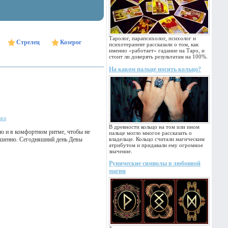
Таролог, парапсихолог, психолог и
Стрелец
Козерог
психотерапевт рассказали о том, как
именно «работает» гадание на Таро, и
стоит ли доверять результатам на 100%.
На каком пальце носить кольцо?
ака
В древности кольцо на том или ином
но и в комфортном ритме, чтобы не
пальце могло многое рассказать о
вешенно. Сегодняшний день Девы
владельце. Кольцо считали магическим
атрибутом и придавали ему огромное
значение.
Рунические символы в любовной
магии