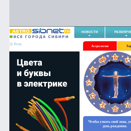
НОВОСТИ
РАЗВЛЕЧ
Вход
Астрология
Хи
Чтобы узнать свой знак, 
день рождения.