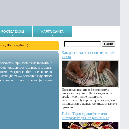
РОСТЕЛЕКОМ
КАРТА САЙТА
Таро, Шар судьбы…)
Как рассчитать личное денежное
число
гороскопом, при этом немаловажно, в
тором находилось Солнце, в момент
аком». Астрологи большое значение
 асцендента — восходящему знаку.
ным только с учётом всех факторов
Денежный код способен привлечь
богатство и успех. Но у каждого он
свой, и его нужно правильно
рассчитать. Нумеролог рассказала, как
узнать личное денежное число и как его
применять.
Тайна Таро: мракобесие или
инструмент для подсознания?