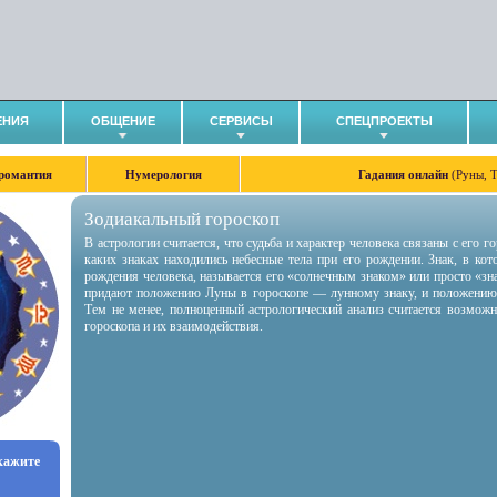
ЕНИЯ
ОБЩЕНИЕ
СЕРВИСЫ
СПЕЦПРОЕКТЫ
романтия
Нумерология
Гадания онлайн
(Руны, 
Зодиакальный гороскоп
В астрологии считается, что судьба и характер человека связаны с его 
каких знаках находились небесные тела при его рождении. Знак, в ко
рождения человека, называется его «солнечным знаком» или просто «зн
придают положению Луны в гороскопе — лунному знаку, и положению
Тем не менее, полноценный астрологический анализ считается возмож
гороскопа и их взаимодействия.
укажите