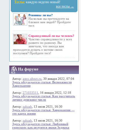
Тесты:
каждую неделю новый!
все тесты →
Ревнивы ли вы?
Насколько вы претендуете на
близких вам людей? Пройдите
тест.
Справедливый ли вы человек?
Чувство справедливости у всех
развито по разному. Вы
замечали, что иногда вам
приходится думать о мотиве своих
поступков? Пройдите тест!
На форуме
Автор:
astro.sibnet.ru
, 30 января 2022, 07:04
Здесь обсуждается статья: Возможности
Хиромантии
Автор:
271033511
, 16 января 2022, 12:18
Здесь обсуждается статья: Как рассчитать
личное денежное число
Автор:
zabzab
, 13 июля 2021, 16:30
Здесь обсуждается статья: Хиромантия —
это карта жизни
Автор:
zabzab
, 13 июля 2021, 16:30
Здесь обсуждается статья: Любовный
гороскоп: как целуются знаки Зодиака