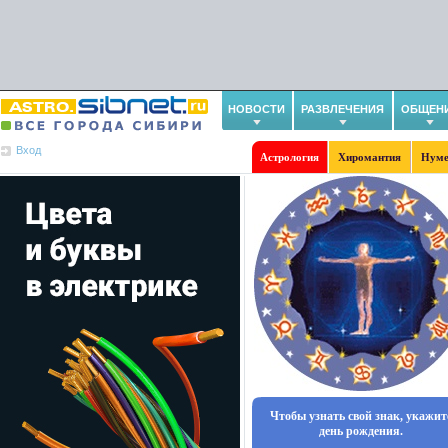
НОВОСТИ
РАЗВЛЕЧЕНИЯ
ОБЩЕН
Вход
Астрология
Хиромантия
Нуме
Чтобы узнать свой знак, укажит
день рождения.