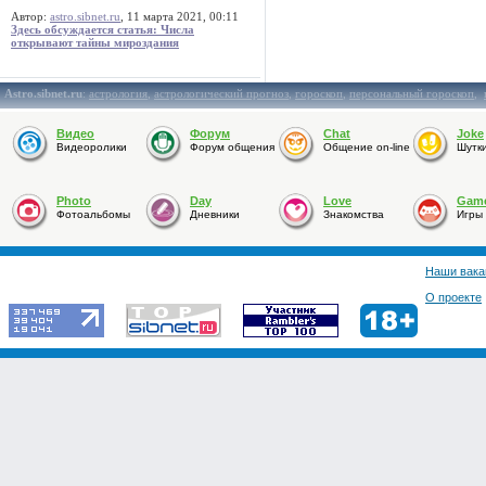
Автор:
astro.sibnet.ru
, 11 марта 2021, 00:11
Здесь обсуждается статья: Числа
открывают тайны мироздания
Astro.sibnet.ru
:
астрология
,
астрологический прогноз
,
гороскоп
,
персональный гороскоп
,
Видео
Форум
Chat
Joke
Видеоролики
Форум общения
Общение on-line
Шутк
Photo
Day
Love
Gam
Фотоальбомы
Дневники
Знакомства
Игры
Наши вака
О проекте