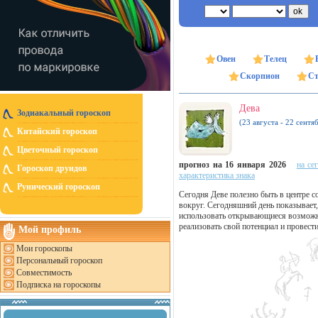
Овен
Телец
Скорпион
Ст
Дева
Зодиакальный гороскоп
(23 августа - 22 сентя
Китайский гороскоп
Цветочный гороскоп
прогноз на 16 января 2026
на се
Гороскоп друидов
характеристика знака
Рунический гороскоп
Сегодня Деве полезно быть в центре с
вокруг. Сегодняшний день показывает,
использовать открывающиеся возможно
реализовать свой потенциал и провест
Мой профиль
Мои гороскопы
Персональный гороскоп
Совместимость
Подписка на гороскопы