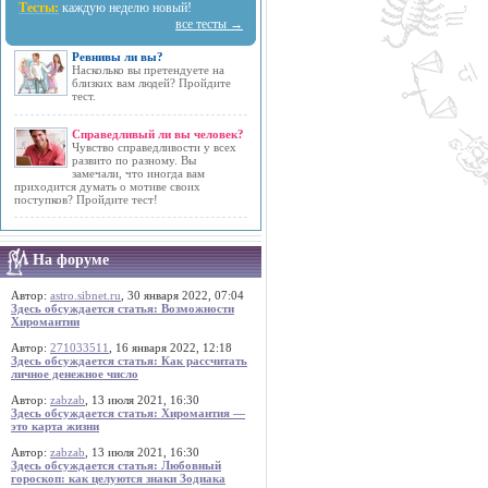
Тесты:
каждую неделю новый!
все тесты →
Ревнивы ли вы?
Насколько вы претендуете на
близких вам людей? Пройдите
тест.
Справедливый ли вы человек?
Чувство справедливости у всех
развито по разному. Вы
замечали, что иногда вам
приходится думать о мотиве своих
поступков? Пройдите тест!
На форуме
Автор:
astro.sibnet.ru
, 30 января 2022, 07:04
Здесь обсуждается статья: Возможности
Хиромантии
Автор:
271033511
, 16 января 2022, 12:18
Здесь обсуждается статья: Как рассчитать
личное денежное число
Автор:
zabzab
, 13 июля 2021, 16:30
Здесь обсуждается статья: Хиромантия —
это карта жизни
Автор:
zabzab
, 13 июля 2021, 16:30
Здесь обсуждается статья: Любовный
гороскоп: как целуются знаки Зодиака