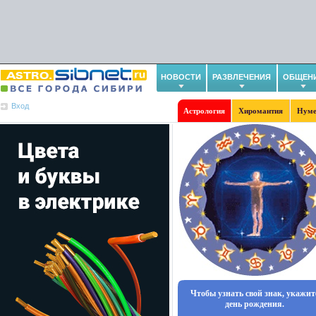
НОВОСТИ
РАЗВЛЕЧЕНИЯ
ОБЩЕН
Вход
Астрология
Хиромантия
Нуме
Чтобы узнать свой знак, укажит
день рождения.