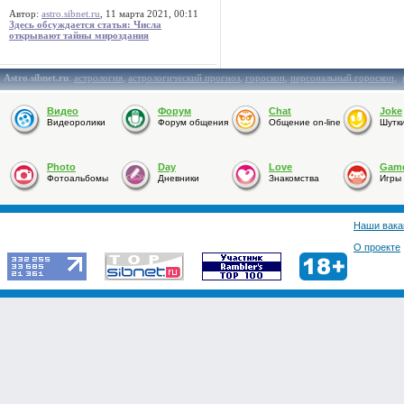
Автор:
astro.sibnet.ru
, 11 марта 2021, 00:11
Здесь обсуждается статья: Числа
открывают тайны мироздания
Astro.sibnet.ru
:
астрология
,
астрологический прогноз
,
гороскоп
,
персональный гороскоп
,
Видео
Форум
Chat
Joke
Видеоролики
Форум общения
Общение on-line
Шутк
Photo
Day
Love
Gam
Фотоальбомы
Дневники
Знакомства
Игры
Наши вака
О проекте