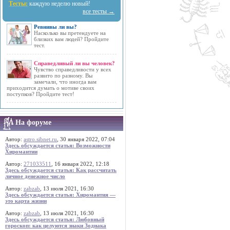
Тесты:
каждую неделю новый!
все тесты →
Ревнивы ли вы?
Насколько вы претендуете на
близких вам людей? Пройдите
тест.
Справедливый ли вы человек?
Чувство справедливости у всех
развито по разному. Вы
замечали, что иногда вам
приходится думать о мотиве своих
поступков? Пройдите тест!
На форуме
Автор:
astro.sibnet.ru
, 30 января 2022, 07:04
Здесь обсуждается статья: Возможности
Хиромантии
Автор:
271033511
, 16 января 2022, 12:18
Здесь обсуждается статья: Как рассчитать
личное денежное число
Автор:
zabzab
, 13 июля 2021, 16:30
Здесь обсуждается статья: Хиромантия —
это карта жизни
Автор:
zabzab
, 13 июля 2021, 16:30
Здесь обсуждается статья: Любовный
гороскоп: как целуются знаки Зодиака