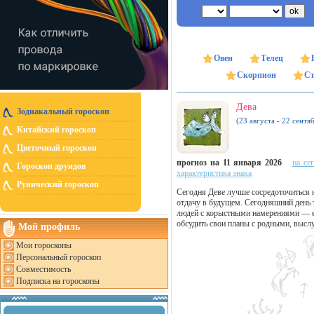
Овен
Телец
Скорпион
Ст
Дева
Зодиакальный гороскоп
(23 августа - 22 сентя
Китайский гороскоп
Цветочный гороскоп
прогноз на 11 января 2026
на се
Гороскоп друидов
характеристика знака
Рунический гороскоп
Сегодня Деве лучше сосредоточиться 
отдачу в будущем. Сегодняшний день 
людей с корыстными намерениями — ест
обсудить свои планы с родными, высл
Мой профиль
Мои гороскопы
Персональный гороскоп
Совместимость
Подписка на гороскопы