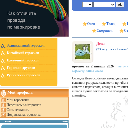
Овен
Телец
Скорпион
Ст
Дева
Зодиакальный гороскоп
(23 августа - 22 сентя
Китайский гороскоп
Цветочный гороскоп
прогноз на 2 января 2026
на сег
Гороскоп друидов
характеристика знака
Рунический гороскоп
Сегодня Деве особенно важно держать
вспышки раздражительности, причём аг
живёте с партнёром, сегодня в отноше
января лучше отказаться от праздничн
Мой профиль
спокойно.
Мои гороскопы
Персональный гороскоп
Совместимость
Подписка на гороскопы