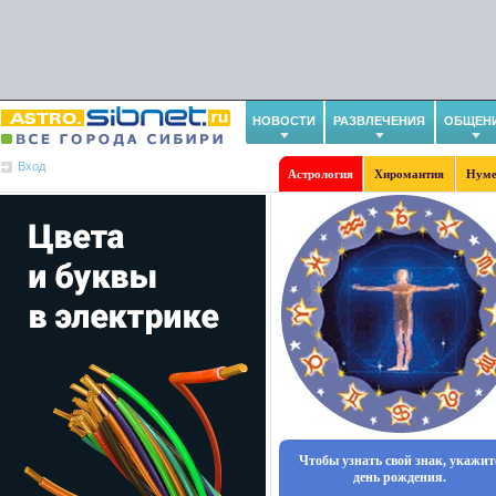
НОВОСТИ
РАЗВЛЕЧЕНИЯ
ОБЩЕН
Вход
Астрология
Хиромантия
Нуме
Чтобы узнать свой знак, укажит
день рождения.