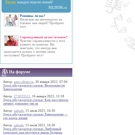
Тесты:
каждую неделю новый!
все тесты →
Ревнивы ли вы?
Насколько вы претендуете на
близких вам людей? Пройдите
тест.
Справедливый ли вы человек?
Чувство справедливости у всех
развито по разному. Вы
замечали, что иногда вам
приходится думать о мотиве своих
поступков? Пройдите тест!
На форуме
Автор:
astro.sibnet.ru
, 30 января 2022, 07:04
Здесь обсуждается статья: Возможности
Хиромантии
Автор:
271033511
, 16 января 2022, 12:18
Здесь обсуждается статья: Как рассчитать
личное денежное число
Автор:
zabzab
, 13 июля 2021, 16:30
Здесь обсуждается статья: Хиромантия —
это карта жизни
Автор:
zabzab
, 13 июля 2021, 16:30
Здесь обсуждается статья: Любовный
гороскоп: как целуются знаки Зодиака