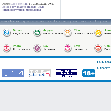
Автор:
astro.sibnet.ru
, 11 марта 2021, 00:11
Здесь обсуждается статья: Числа
открывают тайны мироздания
Astro.sibnet.ru
:
астрология
,
астрологический прогноз
,
гороскоп
,
персональный гороскоп
,
Видео
Форум
Chat
Joke
Видеоролики
Форум общения
Общение on-line
Шутк
Photo
Day
Love
Gam
Фотоальбомы
Дневники
Знакомства
Игры
Наши вака
О проекте