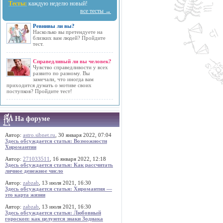
Тесты:
каждую неделю новый!
все тесты →
Ревнивы ли вы?
Насколько вы претендуете на
близких вам людей? Пройдите
тест.
Справедливый ли вы человек?
Чувство справедливости у всех
развито по разному. Вы
замечали, что иногда вам
приходится думать о мотиве своих
поступков? Пройдите тест!
На форуме
Автор:
astro.sibnet.ru
, 30 января 2022, 07:04
Здесь обсуждается статья: Возможности
Хиромантии
Автор:
271033511
, 16 января 2022, 12:18
Здесь обсуждается статья: Как рассчитать
личное денежное число
Автор:
zabzab
, 13 июля 2021, 16:30
Здесь обсуждается статья: Хиромантия —
это карта жизни
Автор:
zabzab
, 13 июля 2021, 16:30
Здесь обсуждается статья: Любовный
гороскоп: как целуются знаки Зодиака