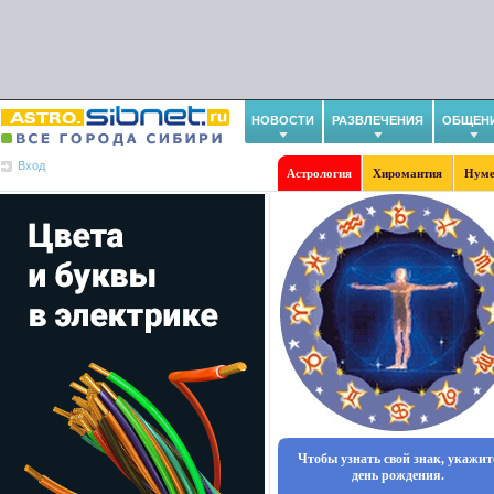
НОВОСТИ
РАЗВЛЕЧЕНИЯ
ОБЩЕН
Вход
Астрология
Хиромантия
Нуме
Чтобы узнать свой знак, укажит
день рождения.