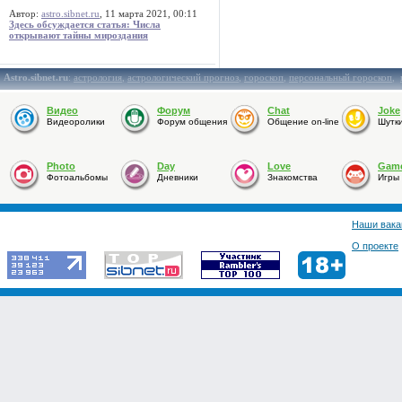
Автор:
astro.sibnet.ru
, 11 марта 2021, 00:11
Здесь обсуждается статья: Числа
открывают тайны мироздания
Astro.sibnet.ru
:
астрология
,
астрологический прогноз
,
гороскоп
,
персональный гороскоп
,
Видео
Форум
Chat
Joke
Видеоролики
Форум общения
Общение on-line
Шутк
Photo
Day
Love
Gam
Фотоальбомы
Дневники
Знакомства
Игры
Наши вака
О проекте