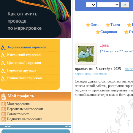
Овен
Телец
Скорпион
Ст
Дева
Зодиакальный гороскоп
(23 августа - 22 сентя
Китайский гороскоп
Цветочный гороскоп
прогноз на 15 октября 2025
на с
Гороскоп друидов
характеристика знака
Рунический гороскоп
Сегодня Девам стоит решиться на пер
поиска новой работы, раскрытия скрыт
без дела — проявляйте инициативу и ак
личной жизни сегодня важно быть дели
Мой профиль
Мои гороскопы
Персональный гороскоп
Совместимость
Подписка на гороскопы