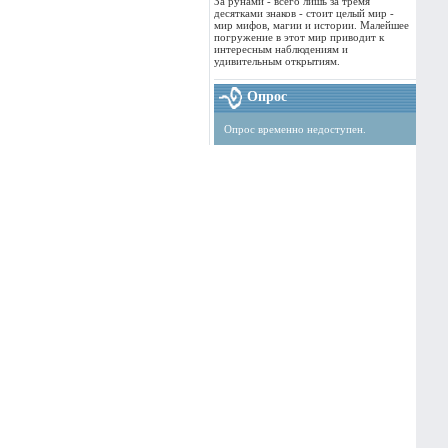
За рунами - всего лишь за тремя
десятками знаков - стоит целый мир -
мир мифов, магии и истории. Малейшее
погружение в этот мир приводит к
интересным наблюдениям и
удивительным открытиям.
Опрос
Опрос временно недоступен.