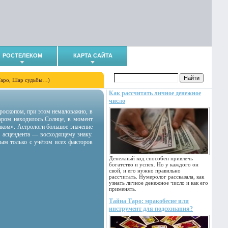
РОСТЕЛЕКОМ
КАРТА САЙТА
Таро, Шар судьбы…)
Как рассчитать личное денежное
число
гороскопом, при этом немаловажно, в
тором находилось Солнце, в момент
аком». Астрологи большое значение
 асцендента — восходящему знаку.
ным только с учётом всех факторов
Денежный код способен привлечь
богатство и успех. Но у каждого он
свой, и его нужно правильно
рассчитать. Нумеролог рассказала, как
узнать личное денежное число и как его
применять.
Тайна Таро: мракобесие или
инструмент для подсознания?