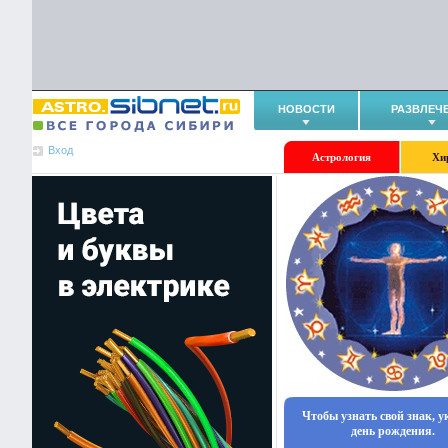
НОВОСТИ
РАЗВЛЕЧ
Вход
Астрология
Хи
Чтобы узнать свой знак, 
день рождения.