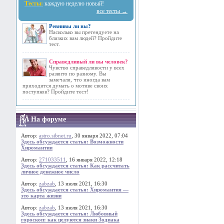
Тесты:
каждую неделю новый!
все тесты →
Ревнивы ли вы?
Насколько вы претендуете на
близких вам людей? Пройдите
тест.
Справедливый ли вы человек?
Чувство справедливости у всех
развито по разному. Вы
замечали, что иногда вам
приходится думать о мотиве своих
поступков? Пройдите тест!
На форуме
Автор:
astro.sibnet.ru
, 30 января 2022, 07:04
Здесь обсуждается статья: Возможности
Хиромантии
Автор:
271033511
, 16 января 2022, 12:18
Здесь обсуждается статья: Как рассчитать
личное денежное число
Автор:
zabzab
, 13 июля 2021, 16:30
Здесь обсуждается статья: Хиромантия —
это карта жизни
Автор:
zabzab
, 13 июля 2021, 16:30
Здесь обсуждается статья: Любовный
гороскоп: как целуются знаки Зодиака