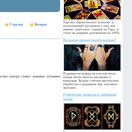
Таролог, парапсихолог, психолог и
Стрелец
Козерог
психотерапевт рассказали о том, как
именно «работает» гадание на Таро, и
стоит ли доверять результатам на 100%.
На каком пальце носить кольцо?
В древности кольцо на том или ином
увство юмора станут вашими лучшими
пальце могло многое рассказать о
владельце. Кольцо считали магическим
атрибутом и придавали ему огромное
значение.
Рунические символы в любовной
магии