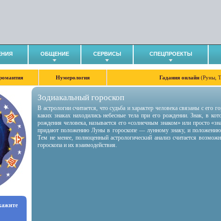
ЕНИЯ
ОБЩЕНИЕ
СЕРВИСЫ
СПЕЦПРОЕКТЫ
романтия
Нумерология
Гадания онлайн
(Руны, 
Зодиакальный гороскоп
В астрологии считается, что судьба и характер человека связаны с его 
каких знаках находились небесные тела при его рождении. Знак, в ко
рождения человека, называется его «солнечным знаком» или просто «зн
придают положению Луны в гороскопе — лунному знаку, и положению
Тем не менее, полноценный астрологический анализ считается возмож
гороскопа и их взаимодействия.
укажите