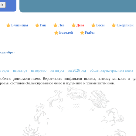
Близнецы
Рак
Лев
Дева
Весы
Скорпион
Водолей
Рыбы
 сентября)
егодня
на завтра
на неделю
на август
на 2026 год
общая характеристика знака
обенно дипломатичными. Вероятность конфликтов высока, поэтому мягкость и ч
ровье, составьте сбалансированное меню и подумайте о приеме витаминов.