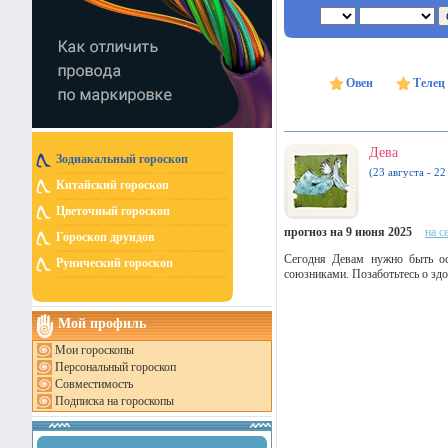
Овен
Телец
Дева
Зодиакальный гороскоп
(23 августа - 22
Китайский гороскоп
Цветочный гороскоп
прогноз на 9 июня 2025
на с
Гороскоп друидов
Сегодня Девам нужно быть ос
Рунический гороскоп
союзниками. Позаботьтесь о здо
Мой профиль
Мои гороскопы
Персональный гороскоп
Совместимость
Подписка на гороскопы