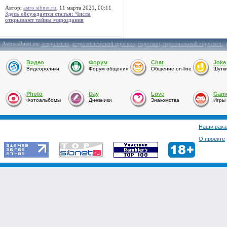
Автор:
astro.sibnet.ru
, 11 марта 2021, 00:11
Здесь обсуждается статья: Числа
открывают тайны мироздания
Astro.sibnet.ru
:
астрология
,
астрологический прогноз
,
гороскоп
,
персональный гороскоп
,
Видео
Форум
Chat
Joke
Видеоролики
Форум общения
Общение on-line
Шутк
Photo
Day
Love
Gam
Фотоальбомы
Дневники
Знакомства
Игры
Наши вака
О проекте