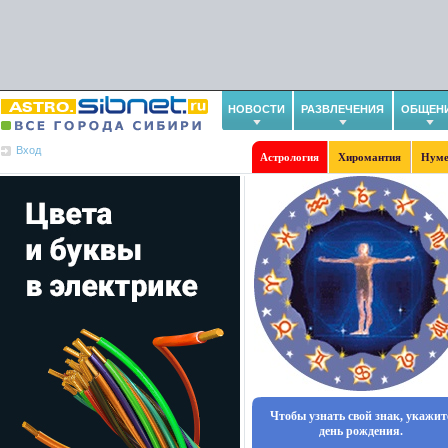
НОВОСТИ
РАЗВЛЕЧЕНИЯ
ОБЩЕН
Вход
Астрология
Хиромантия
Нуме
Чтобы узнать свой знак, укажит
день рождения.