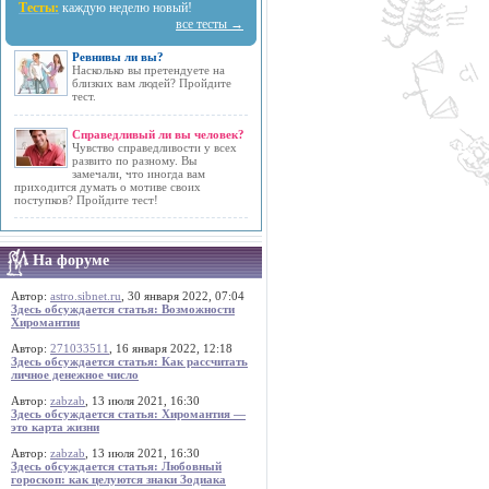
Тесты:
каждую неделю новый!
все тесты →
Ревнивы ли вы?
Насколько вы претендуете на
близких вам людей? Пройдите
тест.
Справедливый ли вы человек?
Чувство справедливости у всех
развито по разному. Вы
замечали, что иногда вам
приходится думать о мотиве своих
поступков? Пройдите тест!
На форуме
Автор:
astro.sibnet.ru
, 30 января 2022, 07:04
Здесь обсуждается статья: Возможности
Хиромантии
Автор:
271033511
, 16 января 2022, 12:18
Здесь обсуждается статья: Как рассчитать
личное денежное число
Автор:
zabzab
, 13 июля 2021, 16:30
Здесь обсуждается статья: Хиромантия —
это карта жизни
Автор:
zabzab
, 13 июля 2021, 16:30
Здесь обсуждается статья: Любовный
гороскоп: как целуются знаки Зодиака