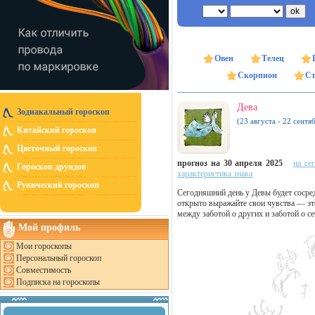
Овен
Телец
Скорпион
Ст
Дева
Зодиакальный гороскоп
(23 августа - 22 сентя
Китайский гороскоп
Цветочный гороскоп
прогноз на 30 апреля 2025
на се
Гороскоп друидов
характеристика знака
Рунический гороскоп
Сегодняшний день у Девы будет сосре
открыто выражайте свои чувства — эт
между заботой о других и заботой о с
Мой профиль
Мои гороскопы
Персональный гороскоп
Совместимость
Подписка на гороскопы