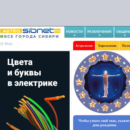
НОВОСТИ
РАЗВЛЕЧЕНИЯ
ОБЩЕН
Вход
Астрология
Хиромантия
Нуме
Чтобы узнать свой знак, укажит
день рождения.