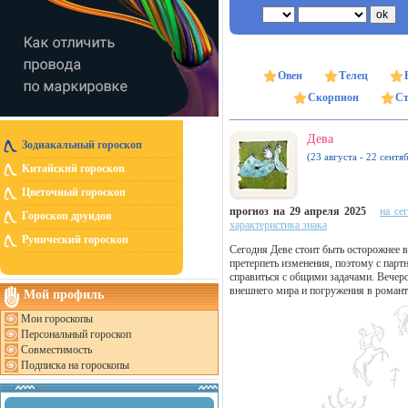
Овен
Телец
Скорпион
Ст
Дева
Зодиакальный гороскоп
(23 августа - 22 сентя
Китайский гороскоп
Цветочный гороскоп
прогноз на 29 апреля 2025
на се
Гороскоп друидов
характеристика знака
Рунический гороскоп
Сегодня Деве стоит быть осторожнее 
претерпеть изменения, поэтому с пар
справиться с общими задачами. Вечер
внешнего мира и погружения в роман
Мой профиль
Мои гороскопы
Персональный гороскоп
Совместимость
Подписка на гороскопы