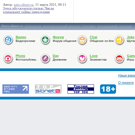
Автор:
astro.sibnet.ru
, 11 марта 2021, 00:11
Здесь обсуждается статья: Числа
открывают тайны мироздания
Astro.sibnet.ru
:
астрология
,
астрологический прогноз
,
гороскоп
,
персональный гороскоп
,
Видео
Форум
Chat
Joke
Видеоролики
Форум общения
Общение on-line
Шутк
Photo
Day
Love
Gam
Фотоальбомы
Дневники
Знакомства
Игры
Наши вака
О проекте