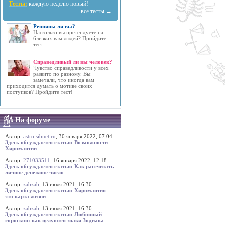
Тесты:
каждую неделю новый!
все тесты →
Ревнивы ли вы?
Насколько вы претендуете на
близких вам людей? Пройдите
тест.
Справедливый ли вы человек?
Чувство справедливости у всех
развито по разному. Вы
замечали, что иногда вам
приходится думать о мотиве своих
поступков? Пройдите тест!
На форуме
Автор:
astro.sibnet.ru
, 30 января 2022, 07:04
Здесь обсуждается статья: Возможности
Хиромантии
Автор:
271033511
, 16 января 2022, 12:18
Здесь обсуждается статья: Как рассчитать
личное денежное число
Автор:
zabzab
, 13 июля 2021, 16:30
Здесь обсуждается статья: Хиромантия —
это карта жизни
Автор:
zabzab
, 13 июля 2021, 16:30
Здесь обсуждается статья: Любовный
гороскоп: как целуются знаки Зодиака