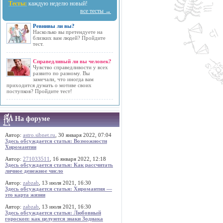
Тесты:
каждую неделю новый!
все тесты →
Ревнивы ли вы?
Насколько вы претендуете на
близких вам людей? Пройдите
тест.
Справедливый ли вы человек?
Чувство справедливости у всех
развито по разному. Вы
замечали, что иногда вам
приходится думать о мотиве своих
поступков? Пройдите тест!
На форуме
Автор:
astro.sibnet.ru
, 30 января 2022, 07:04
Здесь обсуждается статья: Возможности
Хиромантии
Автор:
271033511
, 16 января 2022, 12:18
Здесь обсуждается статья: Как рассчитать
личное денежное число
Автор:
zabzab
, 13 июля 2021, 16:30
Здесь обсуждается статья: Хиромантия —
это карта жизни
Автор:
zabzab
, 13 июля 2021, 16:30
Здесь обсуждается статья: Любовный
гороскоп: как целуются знаки Зодиака