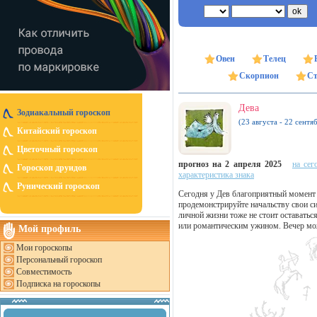
Овен
Телец
Скорпион
Ст
Дева
Зодиакальный гороскоп
(23 августа - 22 сентя
Китайский гороскоп
Цветочный гороскоп
прогноз на 2 апреля 2025
на сег
Гороскоп друидов
характеристика знака
Рунический гороскоп
Сегодня у Дев благоприятный момент д
продемонстрируйте начальству свои с
личной жизни тоже не стоит оставать
или романтическим ужином. Вечер мо
Мой профиль
Мои гороскопы
Персональный гороскоп
Совместимость
Подписка на гороскопы