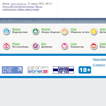
Автор:
astro.sibnet.ru
, 11 марта 2021, 00:11
Здесь обсуждается статья: Числа
открывают тайны мироздания
Astro.sibnet.ru
:
астрология
,
астрологический прогноз
,
гороскоп
,
персональный гороскоп
,
Видео
Форум
Chat
Joke
Видеоролики
Форум общения
Общение on-line
Шутк
Photo
Day
Love
Gam
Фотоальбомы
Дневники
Знакомства
Игры
Наши вака
О проекте