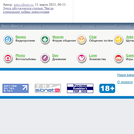
Автор:
astro.sibnet.ru
, 11 марта 2021, 00:11
Здесь обсуждается статья: Числа
открывают тайны мироздания
Astro.sibnet.ru
:
астрология
,
астрологический прогноз
,
гороскоп
,
персональный гороскоп
,
Видео
Форум
Chat
Joke
Видеоролики
Форум общения
Общение on-line
Шутк
Photo
Day
Love
Gam
Фотоальбомы
Дневники
Знакомства
Игры
Наши вака
О проекте