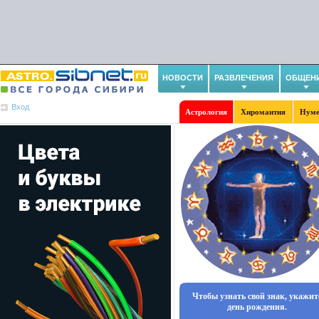
НОВОСТИ
РАЗВЛЕЧЕНИЯ
ОБЩЕН
Вход
Астрология
Хиромантия
Нуме
Чтобы узнать свой знак, укажит
день рождения.