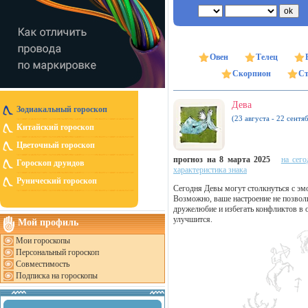
Овен
Телец
Скорпион
Ст
Дева
Зодиакальный гороскоп
(23 августа - 22 сентя
Китайский гороскоп
Цветочный гороскоп
прогноз на 8 марта 2025
на сего
Гороскоп друидов
характеристика знака
Рунический гороскоп
Сегодня Девы могут столкнуться с эм
Возможно, ваше настроение не позволи
дружелюбие и избегать конфликтов в 
улучшится.
Мой профиль
Мои гороскопы
Персональный гороскоп
Совместимость
Подписка на гороскопы