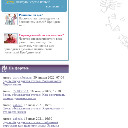
Тесты:
каждую неделю новый!
все тесты →
Ревнивы ли вы?
Насколько вы претендуете на
близких вам людей? Пройдите
тест.
Справедливый ли вы человек?
Чувство справедливости у всех
развито по разному. Вы
замечали, что иногда вам
приходится думать о мотиве своих
поступков? Пройдите тест!
На форуме
Автор:
astro.sibnet.ru
, 30 января 2022, 07:04
Здесь обсуждается статья: Возможности
Хиромантии
Автор:
271033511
, 16 января 2022, 12:18
Здесь обсуждается статья: Как рассчитать
личное денежное число
Автор:
zabzab
, 13 июля 2021, 16:30
Здесь обсуждается статья: Хиромантия —
это карта жизни
Автор:
zabzab
, 13 июля 2021, 16:30
Здесь обсуждается статья: Любовный
гороскоп: как целуются знаки Зодиака