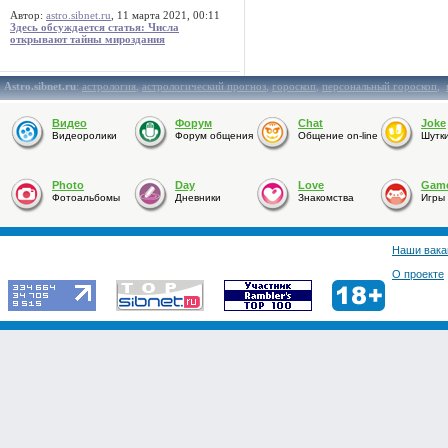
Автор:
astro.sibnet.ru
, 11 марта 2021, 00:11
Здесь обсуждается статья: Числа
открывают тайны мироздания
Astro.sibnet.ru
:
астрология
,
астрологический прогноз
,
гороскоп
,
персональный гороскоп
,
Видео
Форум
Chat
Joke
Видеоролики
Форум общения
Общение on-line
Шутк
Photo
Day
Love
Gam
Фотоальбомы
Дневники
Знакомства
Игры
Наши вака
О проекте