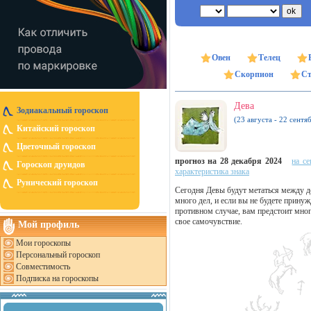
Овен
Телец
Скорпион
Ст
Дева
Зодиакальный гороскоп
(23 августа - 22 сентя
Китайский гороскоп
Цветочный гороскоп
прогноз на 28 декабря 2024
на се
Гороскоп друидов
характеристика знака
Рунический гороскоп
Сегодня Девы будут метаться между до
много дел, и если вы не будете принуж
противном случае, вам предстоит мно
свое самочувствие.
Мой профиль
Мои гороскопы
Персональный гороскоп
Совместимость
Подписка на гороскопы