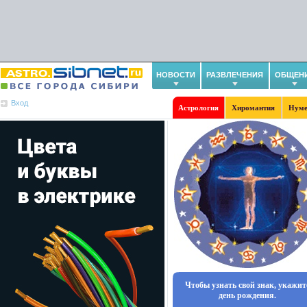
НОВОСТИ
РАЗВЛЕЧЕНИЯ
ОБЩЕН
Вход
Астрология
Хиромантия
Нуме
Чтобы узнать свой знак, укажит
день рождения.