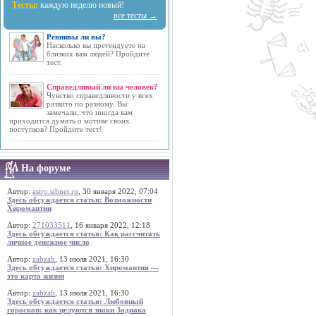
Тесты:
каждую неделю новый!
все тесты →
Ревнивы ли вы?
Насколько вы претендуете на
близких вам людей? Пройдите
тест.
Справедливый ли вы человек?
Чувство справедливости у всех
развито по разному. Вы
замечали, что иногда вам
приходится думать о мотиве своих
поступков? Пройдите тест!
На форуме
Автор:
astro.sibnet.ru
, 30 января 2022, 07:04
Здесь обсуждается статья: Возможности
Хиромантии
Автор:
271033511
, 16 января 2022, 12:18
Здесь обсуждается статья: Как рассчитать
личное денежное число
Автор:
zabzab
, 13 июля 2021, 16:30
Здесь обсуждается статья: Хиромантия —
это карта жизни
Автор:
zabzab
, 13 июля 2021, 16:30
Здесь обсуждается статья: Любовный
гороскоп: как целуются знаки Зодиака