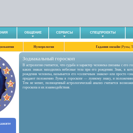
ЕНИЯ
ОБЩЕНИЕ
СЕРВИСЫ
СПЕЦПРОЕКТЫ
романтия
Нумерология
Гадания онлайн
(Руны, 
Зодиакальный гороскоп
В астрологии считается, что судьба и характер человека связаны с его 
каких знаках находились небесные тела при его рождении. Знак, в ко
рождения человека, называется его «солнечным знаком» или просто «зн
придают положению Луны в гороскопе — лунному знаку, и положению
Тем не менее, полноценный астрологический анализ считается возмож
гороскопа и их взаимодействия.
укажите