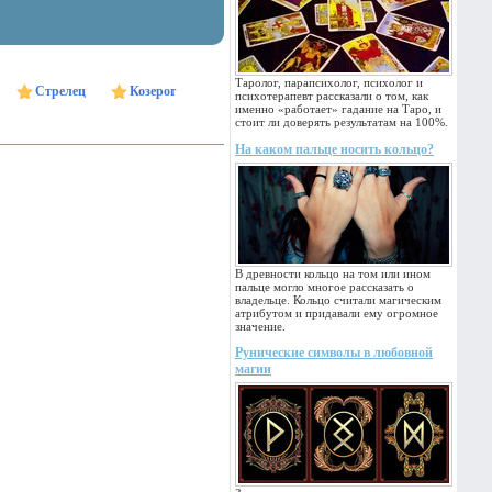
Таролог, парапсихолог, психолог и
Стрелец
Козерог
психотерапевт рассказали о том, как
именно «работает» гадание на Таро, и
стоит ли доверять результатам на 100%.
На каком пальце носить кольцо?
В древности кольцо на том или ином
пальце могло многое рассказать о
владельце. Кольцо считали магическим
атрибутом и придавали ему огромное
значение.
Рунические символы в любовной
магии