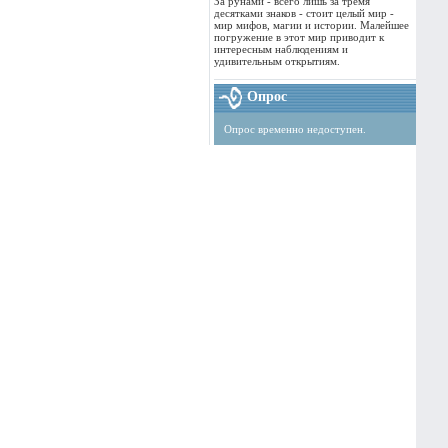
За рунами - всего лишь за тремя
десятками знаков - стоит целый мир -
мир мифов, магии и истории. Малейшее
погружение в этот мир приводит к
интересным наблюдениям и
удивительным открытиям.
Опрос
Опрос временно недоступен.