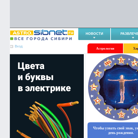
НОВОСТИ
РАЗВЛЕЧ
Вход
Астрология
Хи
Чтобы узнать свой знак, 
день рождения.