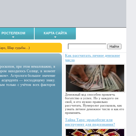
РОСТЕЛЕКОМ
КАРТА САЙТА
Таро, Шар судьбы…)
Как рассчитать личное денежное
число
гороскопом, при этом немаловажно, в
тором находилось Солнце, в момент
аком». Астрологи большое значение
 асцендента — восходящему знаку.
ным только с учётом всех факторов
Денежный код способен привлечь
богатство и успех. Но у каждого он
свой, и его нужно правильно
рассчитать. Нумеролог рассказала, как
узнать личное денежное число и как его
применять.
Тайна Таро: мракобесие или
инструмент для подсознания?