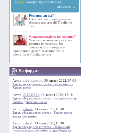
Тесты:
каждую неделю новый!
все тесты →
Ревнивы ли вы?
Насколько вы претендуете на
близких вам людей? Пройдите
тест.
Справедливый ли вы человек?
Чувство справедливости у всех
развито по разному. Вы
замечали, что иногда вам
приходится думать о мотиве своих
поступков? Пройдите тест!
На форуме
Автор:
astro.sibnet.ru
, 30 января 2022, 07:04
Здесь обсуждается статья: Возможности
Хиромантии
Автор:
271033511
, 16 января 2022, 12:18
Здесь обсуждается статья: Как рассчитать
личное денежное число
Автор:
zabzab
, 13 июля 2021, 16:30
Здесь обсуждается статья: Хиромантия —
это карта жизни
Автор:
zabzab
, 13 июля 2021, 16:30
Здесь обсуждается статья: Любовный
гороскоп: как целуются знаки Зодиака