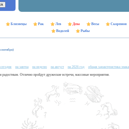
Близнецы
Рак
Лев
Дева
Весы
Скорпион
Водолей
Рыбы
 сентября)
 сегодня
на завтра
на неделю
на август
на 2026 год
общая характеристика знака
 и радостным. Отлично пройдут дружеские встречи, массовые мероприятия.