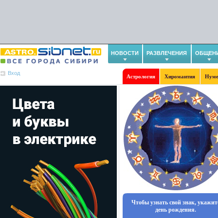
НОВОСТИ
РАЗВЛЕЧЕНИЯ
ОБЩЕН
Вход
Астрология
Хиромантия
Нуме
Чтобы узнать свой знак, укажит
день рождения.