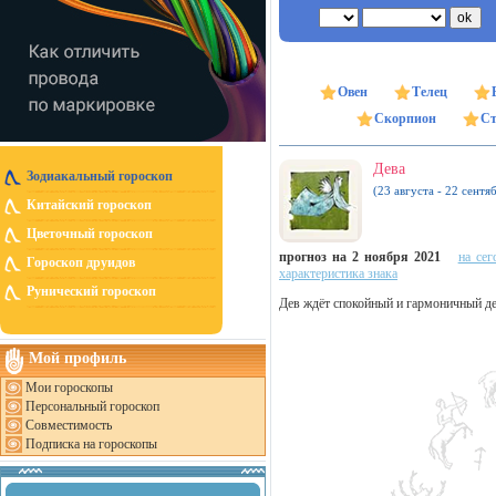
Овен
Телец
Скорпион
Ст
Дева
Зодиакальный гороскоп
(23 августа - 22 сентя
Китайский гороскоп
Цветочный гороскоп
прогноз на 2 ноября 2021
на сег
Гороскоп друидов
характеристика знака
Рунический гороскоп
Дев ждёт спокойный и гармоничный ден
Мой профиль
Мои гороскопы
Персональный гороскоп
Совместимость
Подписка на гороскопы