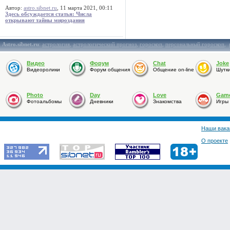
Автор:
astro.sibnet.ru
, 11 марта 2021, 00:11
Здесь обсуждается статья: Числа
открывают тайны мироздания
Astro.sibnet.ru
:
астрология
,
астрологический прогноз
,
гороскоп
,
персональный гороскоп
,
Видео
Форум
Chat
Joke
Видеоролики
Форум общения
Общение on-line
Шутк
Photo
Day
Love
Gam
Фотоальбомы
Дневники
Знакомства
Игры
Наши вака
О проекте