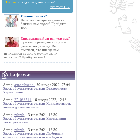
Тесты:
каждую неделю новый!
все тесты →
Ревнивы ли вы?
Насколько вы претендуете на
близких вам людей? Пройдите
тест.
Справедливый ли вы человек?
Чувство справедливости у всех
развито по разному. Вы
замечали, что иногда вам
приходится думать о мотиве своих
поступков? Пройдите тест!
На форуме
Автор:
astro.sibnet.ru
, 30 января 2022, 07:04
Здесь обсуждается статья: Возможности
Хиромантии
Автор:
271033511
, 16 января 2022, 12:18
Здесь обсуждается статья: Как рассчитать
личное денежное число
Автор:
zabzab
, 13 июля 2021, 16:30
Здесь обсуждается статья: Хиромантия —
это карта жизни
Автор:
zabzab
, 13 июля 2021, 16:30
Здесь обсуждается статья: Любовный
гороскоп: как целуются знаки Зодиака