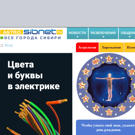
НОВОСТИ
РАЗВЛЕЧЕНИЯ
ОБЩЕН
Вход
Астрология
Хиромантия
Нуме
Чтобы узнать свой знак, укажит
день рождения.