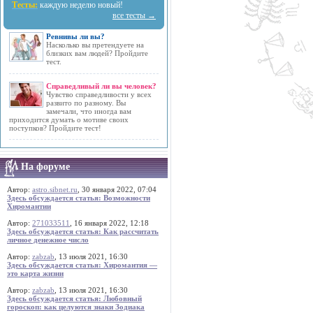
Тесты:
каждую неделю новый!
все тесты →
Ревнивы ли вы?
Насколько вы претендуете на
близких вам людей? Пройдите
тест.
Справедливый ли вы человек?
Чувство справедливости у всех
развито по разному. Вы
замечали, что иногда вам
приходится думать о мотиве своих
поступков? Пройдите тест!
На форуме
Автор:
astro.sibnet.ru
, 30 января 2022, 07:04
Здесь обсуждается статья: Возможности
Хиромантии
Автор:
271033511
, 16 января 2022, 12:18
Здесь обсуждается статья: Как рассчитать
личное денежное число
Автор:
zabzab
, 13 июля 2021, 16:30
Здесь обсуждается статья: Хиромантия —
это карта жизни
Автор:
zabzab
, 13 июля 2021, 16:30
Здесь обсуждается статья: Любовный
гороскоп: как целуются знаки Зодиака