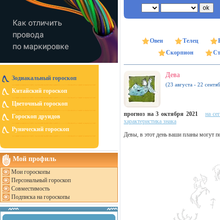
Овен
Телец
Скорпион
Ст
Дева
Зодиакальный гороскоп
(23 августа - 22 сентя
Китайский гороскоп
Цветочный гороскоп
прогноз на 3 октября 2021
на се
Гороскоп друидов
характеристика знака
Рунический гороскоп
Девы, в этот день ваши планы могут п
Мой профиль
Мои гороскопы
Персональный гороскоп
Совместимость
Подписка на гороскопы