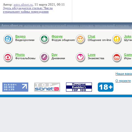
Автор:
astro.sibnet.ru
, 11 марта 2021, 00:11
Здесь обсуждается статья: Числа
открывают тайны мироздания
Astro.sibnet.ru
:
астрология
,
астрологический прогноз
,
гороскоп
,
персональный гороскоп
,
Видео
Форум
Chat
Joke
Видеоролики
Форум общения
Общение on-line
Шутк
Photo
Day
Love
Gam
Фотоальбомы
Дневники
Знакомства
Игры
Наши вака
О проекте