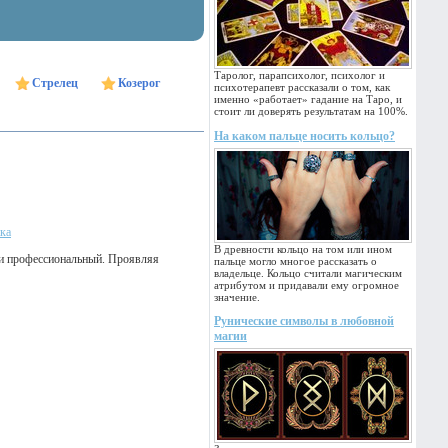
Таролог, парапсихолог, психолог и
Стрелец
Козерог
психотерапевт рассказали о том, как
именно «работает» гадание на Таро, и
стоит ли доверять результатам на 100%.
На каком пальце носить кольцо?
ака
В древности кольцо на том или ином
ли профессиональный. Проявляя
пальце могло многое рассказать о
владельце. Кольцо считали магическим
атрибутом и придавали ему огромное
значение.
Рунические символы в любовной
магии