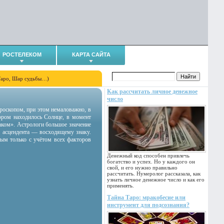
РОСТЕЛЕКОМ
КАРТА САЙТА
Таро, Шар судьбы…)
Как рассчитать личное денежное
число
гороскопом, при этом немаловажно, в
тором находилось Солнце, в момент
аком». Астрологи большое значение
 асцендента — восходящему знаку.
ным только с учётом всех факторов
Денежный код способен привлечь
богатство и успех. Но у каждого он
свой, и его нужно правильно
рассчитать. Нумеролог рассказала, как
узнать личное денежное число и как его
применять.
Тайна Таро: мракобесие или
инструмент для подсознания?