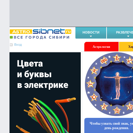
НОВОСТИ
РАЗВЛЕЧ
Вход
Астрология
Хи
Чтобы узнать свой знак, 
день рождения.