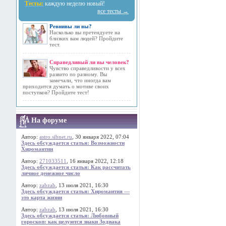
Тесты:
каждую неделю новый!
все тесты →
Ревнивы ли вы?
Насколько вы претендуете на
близких вам людей? Пройдите
тест.
Справедливый ли вы человек?
Чувство справедливости у всех
развито по разному. Вы
замечали, что иногда вам
приходится думать о мотиве своих
поступков? Пройдите тест!
На форуме
Автор:
astro.sibnet.ru
, 30 января 2022, 07:04
Здесь обсуждается статья: Возможности
Хиромантии
Автор:
271033511
, 16 января 2022, 12:18
Здесь обсуждается статья: Как рассчитать
личное денежное число
Автор:
zabzab
, 13 июля 2021, 16:30
Здесь обсуждается статья: Хиромантия —
это карта жизни
Автор:
zabzab
, 13 июля 2021, 16:30
Здесь обсуждается статья: Любовный
гороскоп: как целуются знаки Зодиака