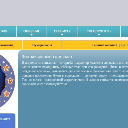
ЕНИЯ
ОБЩЕНИЕ
СЕРВИСЫ
СПЕЦПРОЕКТЫ
романтия
Нумерология
Гадания онлайн
(Руны, 
Зодиакальный гороскоп
В астрологии считается, что судьба и характер человека связаны с его 
каких знаках находились небесные тела при его рождении. Знак, в ко
рождения человека, называется его «солнечным знаком» или просто «зн
придают положению Луны в гороскопе — лунному знаку, и положению
Тем не менее, полноценный астрологический анализ считается возмож
гороскопа и их взаимодействия.
укажите