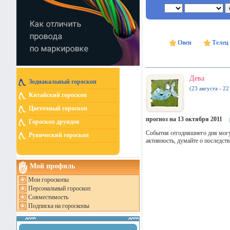
Овен
Телец
Дева
Зодиакальный гороскоп
(23 августа - 22
Китайский гороскоп
Цветочный гороскоп
прогноз на 13 октября 2011
Гороскоп друидов
События сегодняшнего дня могу
Рунический гороскоп
активность, думайте о последст
Мой профиль
Мои гороскопы
Персональный гороскоп
Совместимость
Подписка на гороскопы