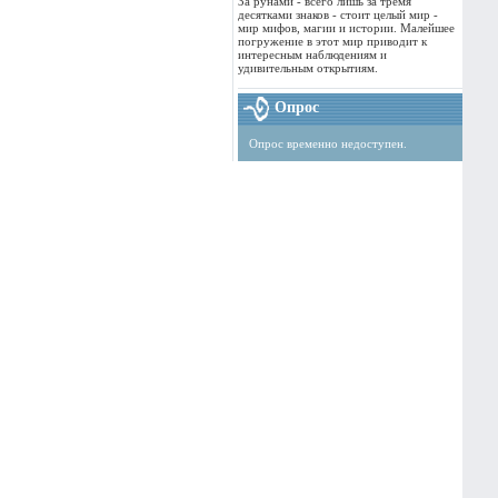
За рунами - всего лишь за тремя
десятками знаков - стоит целый мир -
мир мифов, магии и истории. Малейшее
погружение в этот мир приводит к
интересным наблюдениям и
удивительным открытиям.
Опрос
Опрос временно недоступен.