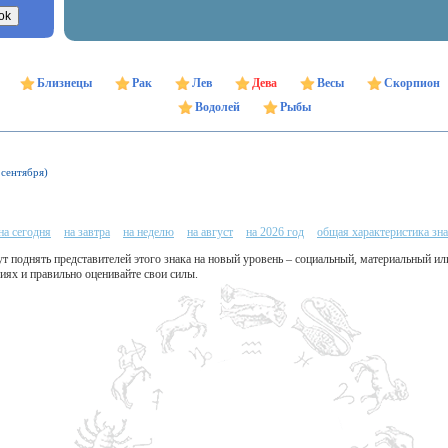
Близнецы
Рак
Лев
Дева
Весы
Скорпион
Водолей
Рыбы
 сентября)
на сегодня
на завтра
на неделю
на август
на 2026 год
общая характеристика зн
т поднять представителей этого знака на новый уровень – социальный, материальный и
виях и правильно оценивайте свои силы.