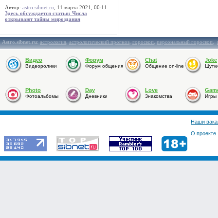
Автор:
astro.sibnet.ru
, 11 марта 2021, 00:11
Здесь обсуждается статья: Числа
открывают тайны мироздания
Astro.sibnet.ru
:
астрология
,
астрологический прогноз
,
гороскоп
,
персональный гороскоп
,
Видео
Форум
Chat
Joke
Видеоролики
Форум общения
Общение on-line
Шутк
Photo
Day
Love
Gam
Фотоальбомы
Дневники
Знакомства
Игры
Наши вака
О проекте