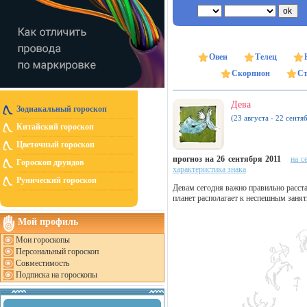
Овен
Телец
Скорпион
Ст
Дева
Зодиакальный гороскоп
(23 августа - 22 сентя
Китайский гороскоп
Цветочный гороскоп
прогноз на 26 сентября 2011
на с
Гороскоп друидов
характеристика знака
Рунический гороскоп
Девам сегодня важно правильно расста
планет располагает к неспешным заня
Мой профиль
Мои гороскопы
Персональный гороскоп
Совместимость
Подписка на гороскопы