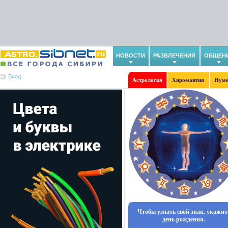
НОВОСТИ
РАЗВЛЕЧЕНИЯ
ОБЩЕН
Вход
Астрология
Хиромантия
Нуме
Чтобы узнать свой знак, укажит
день рождения.