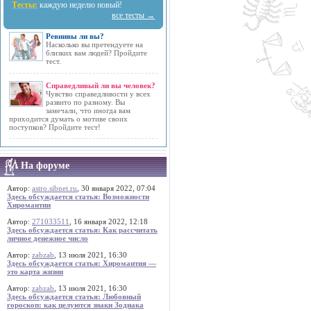
Тесты:
каждую неделю новый!
все тесты →
Ревнивы ли вы?
Насколько вы претендуете на
близких вам людей? Пройдите
тест.
Справедливый ли вы человек?
Чувство справедливости у всех
развито по разному. Вы
замечали, что иногда вам
приходится думать о мотиве своих
поступков? Пройдите тест!
На форуме
Автор:
astro.sibnet.ru
, 30 января 2022, 07:04
Здесь обсуждается статья: Возможности
Хиромантии
Автор:
271033511
, 16 января 2022, 12:18
Здесь обсуждается статья: Как рассчитать
личное денежное число
Автор:
zabzab
, 13 июля 2021, 16:30
Здесь обсуждается статья: Хиромантия —
это карта жизни
Автор:
zabzab
, 13 июля 2021, 16:30
Здесь обсуждается статья: Любовный
гороскоп: как целуются знаки Зодиака