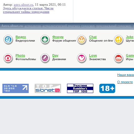
Автор:
astro.sibnet.ru
, 11 марта 2021, 00:11
Здесь обсуждается статья: Числа
открывают тайны мироздания
Astro.sibnet.ru
:
астрология
,
астрологический прогноз
,
гороскоп
,
персональный гороскоп
,
Видео
Форум
Chat
Joke
Видеоролики
Форум общения
Общение on-line
Шутк
Photo
Day
Love
Gam
Фотоальбомы
Дневники
Знакомства
Игры
Наши вака
О проекте