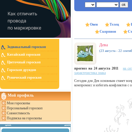
Овен
Телец
Скорпион
Ст
Дева
Зодиакальный гороскоп
(23 августа - 22 сентя
Китайский гороскоп
Цветочный гороскоп
прогноз на 24 августа 2011
на се
Гороскоп друидов
характеристика знака
Рунический гороскоп
Сегодня для Дев основным станет воп
компромисс и избегать конфликтов с 
Мой профиль
Мои гороскопы
Персональный гороскоп
Совместимость
Подписка на гороскопы