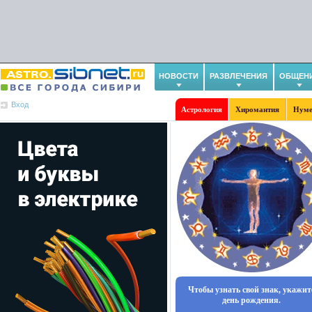
НОВОСТИ
РАЗВЛЕЧЕНИЯ
ОБЩЕН
Вход
Астрология
Хиромантия
Нуме
Чтобы узнать свой знак, укажит
день рождения.