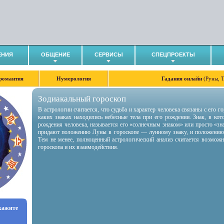
ЕНИЯ
ОБЩЕНИЕ
СЕРВИСЫ
СПЕЦПРОЕКТЫ
романтия
Нумерология
Гадания онлайн
(Руны, 
Зодиакальный гороскоп
В астрологии считается, что судьба и характер человека связаны с его 
каких знаках находились небесные тела при его рождении. Знак, в ко
рождения человека, называется его «солнечным знаком» или просто «зн
придают положению Луны в гороскопе — лунному знаку, и положению
Тем не менее, полноценный астрологический анализ считается возмож
гороскопа и их взаимодействия.
укажите