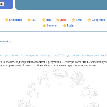
Близнецы
Рак
Лев
Дева
Весы
Скорпион
Водолей
Рыбы
 сентября)
сегодня
на завтра
на неделю
на август
на 2026 год
общая характеристика знака
 и не ставить под удар ваши авторитет и репутацию. Несмотря на то, что вы способны у
ьность притуплена. А кто-то из ближайшего окружения строит против вас козни.