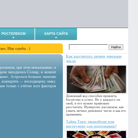
РОСТЕЛЕКОМ
КАРТА САЙТА
Таро, Шар судьбы…)
Как рассчитать личное денежное
число
гороскопом, при этом немаловажно, в
тором находилось Солнце, в момент
аком». Астрологи большое значение
 асцендента — восходящему знаку.
ным только с учётом всех факторов
Денежный код способен привлечь
богатство и успех. Но у каждого он
свой, и его нужно правильно
рассчитать. Нумеролог рассказала, как
узнать личное денежное число и как его
применять.
Тайна Таро: мракобесие или
инструмент для подсознания?