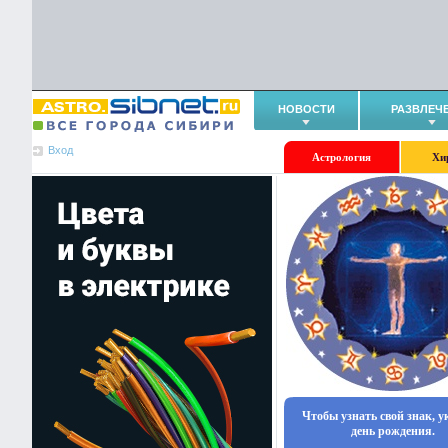
НОВОСТИ
РАЗВЛЕЧ
Вход
Астрология
Хи
Чтобы узнать свой знак, 
день рождения.