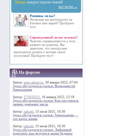
Тесты:
каждую неделю новый!
все тесты →
Ревнивы ли вы?
Насколько вы претендуете на
близких вам людей? Пройдите
тест.
Справедливый ли вы человек?
Чувство справедливости у всех
развито по разному. Вы
замечали, что иногда вам
приходится думать о мотиве своих
поступков? Пройдите тест!
На форуме
Автор:
astro.sibnet.ru
, 30 января 2022, 07:04
Здесь обсуждается статья: Возможности
Хиромантии
Автор:
271033511
, 16 января 2022, 12:18
Здесь обсуждается статья: Как рассчитать
личное денежное число
Автор:
zabzab
, 13 июля 2021, 16:30
Здесь обсуждается статья: Хиромантия —
это карта жизни
Автор:
zabzab
, 13 июля 2021, 16:30
Здесь обсуждается статья: Любовный
гороскоп: как целуются знаки Зодиака