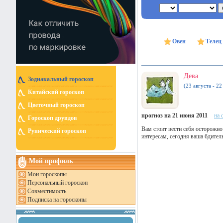
Овен
Телец
Дева
Зодиакальный гороскоп
(23 августа - 22
Китайский гороскоп
Цветочный гороскоп
прогноз на 21 июня 2011
на 
Гороскоп друидов
Вам стоит вести себя осторожно
Рунический гороскоп
интересам, сегодня ваша бдител
Мой профиль
Мои гороскопы
Персональный гороскоп
Совместимость
Подписка на гороскопы