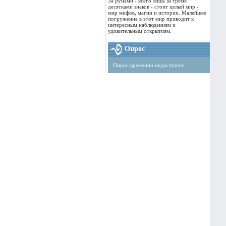
За рунами - всего лишь за тремя
десятками знаков - стоит целый мир -
мир мифов, магии и истории. Малейшее
погружение в этот мир приводит к
интересным наблюдениям и
удивительным открытиям.
Опрос
Опрос временно недоступен.