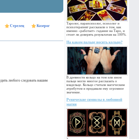
Таролог, парапсихолог, психолог и
Стрелец
Козерог
психотерапевт рассказали о том, как
именно «работает» гадание на Таро, и
стоит ли доверять результатам на 100%.
На каком пальце носить кольцо?
В древности кольцо на том или ином
бедить любого следовать вашим
пальце могло многое рассказать о
владельце. Кольцо считали магическим
атрибутом и придавали ему огромное
значение.
Рунические символы в любовной
магии