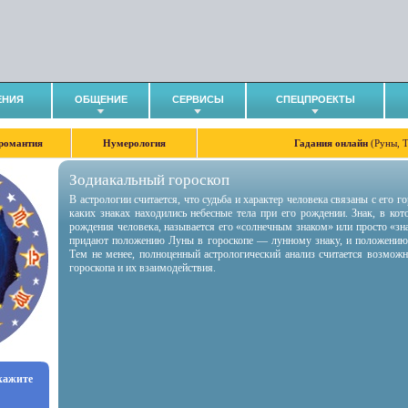
ЕНИЯ
ОБЩЕНИЕ
СЕРВИСЫ
СПЕЦПРОЕКТЫ
романтия
Нумерология
Гадания онлайн
(Руны, 
Зодиакальный гороскоп
В астрологии считается, что судьба и характер человека связаны с его 
каких знаках находились небесные тела при его рождении. Знак, в ко
рождения человека, называется его «солнечным знаком» или просто «зн
придают положению Луны в гороскопе — лунному знаку, и положению
Тем не менее, полноценный астрологический анализ считается возмож
гороскопа и их взаимодействия.
укажите