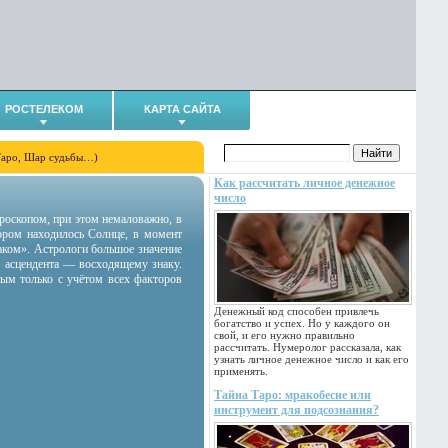
РОСТЕЛЕКОМ
КАРТА САЙТА
Таро, Шар судьбы…)
Как рассчитать личное денежное
число
гороскопом, при этом немаловажно, в
тором находилось Солнце, в момент
аком». Астрологи большое значение
 асцендента — восходящему знаку.
ным только с учётом всех факторов
Денежный код способен привлечь
богатство и успех. Но у каждого он
свой, и его нужно правильно
рассчитать. Нумеролог рассказала, как
узнать личное денежное число и как его
применять.
Тайна Таро: мракобесие или
инструмент для подсознания?