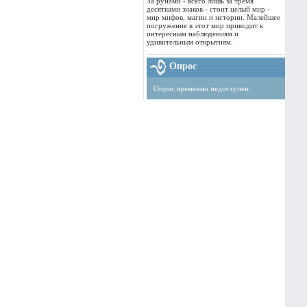
За рунами - всего лишь за тремя
десятками знаков - стоит целый мир -
мир мифов, магии и истории. Малейшее
погружение в этот мир приводит к
интересным наблюдениям и
удивительным открытиям.
Опрос
Опрос временно недоступен.