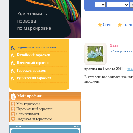
Овен
Телец
Дева
Зодиакальный гороскоп
(23 августа - 22
Китайский гороскоп
Цветочный гороскоп
прогноз на 1 марта 2011
на 
Гороскоп друидов
В этот день вас ожидает неожи
Рунический гороскоп
проблемы.
Мой профиль
Мои гороскопы
Персональный гороскоп
Совместимость
Подписка на гороскопы