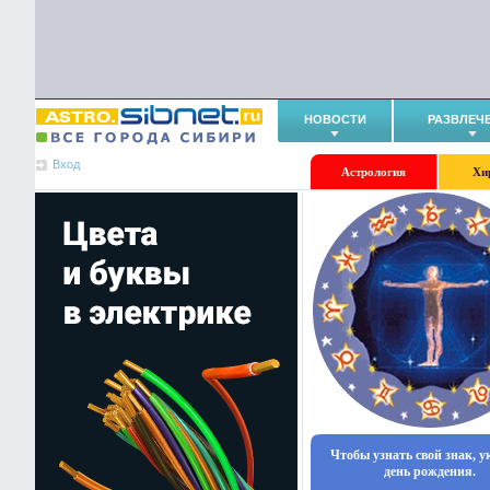
НОВОСТИ
РАЗВЛЕЧ
Вход
Астрология
Хи
Чтобы узнать свой знак, 
день рождения.