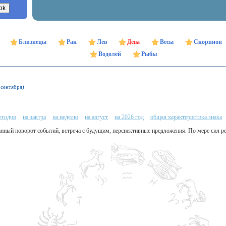
Близнецы
Рак
Лев
Дева
Весы
Скорпион
Водолей
Рыбы
 сентября)
сегодня
на завтра
на неделю
на август
на 2026 год
общая характеристика знака
данный поворот событий, встреча с будущим, перспективные предложения. По мере сил 