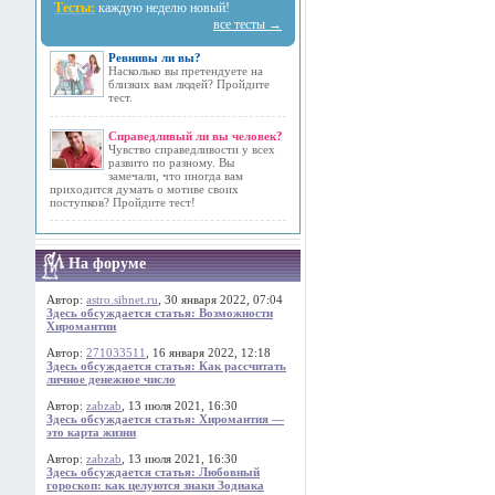
Тесты:
каждую неделю новый!
все тесты →
Ревнивы ли вы?
Насколько вы претендуете на
близких вам людей? Пройдите
тест.
Справедливый ли вы человек?
Чувство справедливости у всех
развито по разному. Вы
замечали, что иногда вам
приходится думать о мотиве своих
поступков? Пройдите тест!
На форуме
Автор:
astro.sibnet.ru
, 30 января 2022, 07:04
Здесь обсуждается статья: Возможности
Хиромантии
Автор:
271033511
, 16 января 2022, 12:18
Здесь обсуждается статья: Как рассчитать
личное денежное число
Автор:
zabzab
, 13 июля 2021, 16:30
Здесь обсуждается статья: Хиромантия —
это карта жизни
Автор:
zabzab
, 13 июля 2021, 16:30
Здесь обсуждается статья: Любовный
гороскоп: как целуются знаки Зодиака