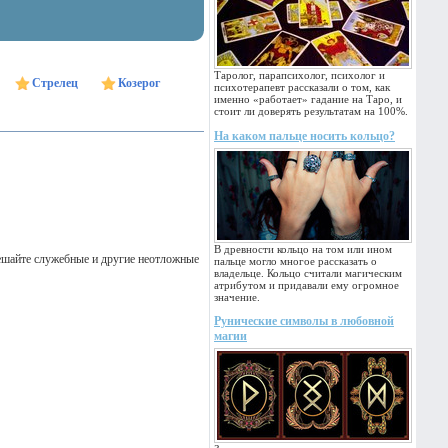
Таролог, парапсихолог, психолог и
Стрелец
Козерог
психотерапевт рассказали о том, как
именно «работает» гадание на Таро, и
стоит ли доверять результатам на 100%.
На каком пальце носить кольцо?
В древности кольцо на том или ином
решайте служебные и другие неотложные
пальце могло многое рассказать о
владельце. Кольцо считали магическим
атрибутом и придавали ему огромное
значение.
Рунические символы в любовной
магии