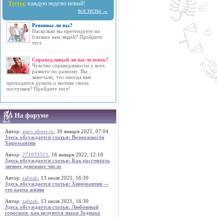
Тесты:
каждую неделю новый!
все тесты →
Ревнивы ли вы?
Насколько вы претендуете на
близких вам людей? Пройдите
тест.
Справедливый ли вы человек?
Чувство справедливости у всех
развито по разному. Вы
замечали, что иногда вам
приходится думать о мотиве своих
поступков? Пройдите тест!
На форуме
Автор:
astro.sibnet.ru
, 30 января 2022, 07:04
Здесь обсуждается статья: Возможности
Хиромантии
Автор:
271033511
, 16 января 2022, 12:18
Здесь обсуждается статья: Как рассчитать
личное денежное число
Автор:
zabzab
, 13 июля 2021, 16:30
Здесь обсуждается статья: Хиромантия —
это карта жизни
Автор:
zabzab
, 13 июля 2021, 16:30
Здесь обсуждается статья: Любовный
гороскоп: как целуются знаки Зодиака