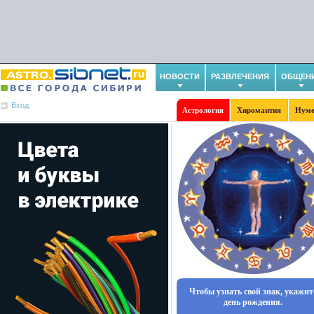
НОВОСТИ
РАЗВЛЕЧЕНИЯ
ОБЩЕН
Вход
Астрология
Хиромантия
Нуме
Чтобы узнать свой знак, укажит
день рождения.