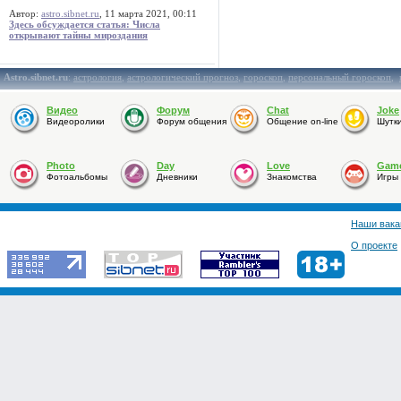
Автор:
astro.sibnet.ru
, 11 марта 2021, 00:11
Здесь обсуждается статья: Числа
открывают тайны мироздания
Astro.sibnet.ru
:
астрология
,
астрологический прогноз
,
гороскоп
,
персональный гороскоп
,
Видео
Форум
Chat
Joke
Видеоролики
Форум общения
Общение on-line
Шутк
Photo
Day
Love
Gam
Фотоальбомы
Дневники
Знакомства
Игры
Наши вака
О проекте