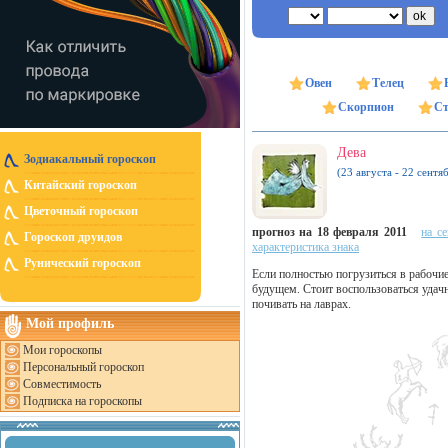
Овен
Телец
Скорпион
Ст
Дева
Зодиакальный гороскоп
(23 августа - 22 сентя
Китайский гороскоп
Цветочный гороскоп
прогноз на 18 февраля 2011
на с
Гороскоп друидов
характеристика знака
Рунический гороскоп
Если полностью погрузиться в рабочие
будущем. Стоит воспользоваться удач
почивать на лаврах.
Мой профиль
Мои гороскопы
Персональный гороскоп
Совместимость
Подписка на гороскопы