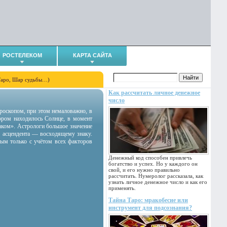
РОСТЕЛЕКОМ
КАРТА САЙТА
Таро, Шар судьбы…)
Как рассчитать личное денежное
число
гороскопом, при этом немаловажно, в
тором находилось Солнце, в момент
аком». Астрологи большое значение
 асцендента — восходящему знаку.
ным только с учётом всех факторов
Денежный код способен привлечь
богатство и успех. Но у каждого он
свой, и его нужно правильно
рассчитать. Нумеролог рассказала, как
узнать личное денежное число и как его
применять.
Тайна Таро: мракобесие или
инструмент для подсознания?