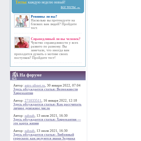
Тесты:
каждую неделю новый!
все тесты →
Ревнивы ли вы?
Насколько вы претендуете на
близких вам людей? Пройдите
тест.
Справедливый ли вы человек?
Чувство справедливости у всех
развито по разному. Вы
замечали, что иногда вам
приходится думать о мотиве своих
поступков? Пройдите тест!
На форуме
Автор:
astro.sibnet.ru
, 30 января 2022, 07:04
Здесь обсуждается статья: Возможности
Хиромантии
Автор:
271033511
, 16 января 2022, 12:18
Здесь обсуждается статья: Как рассчитать
личное денежное число
Автор:
zabzab
, 13 июля 2021, 16:30
Здесь обсуждается статья: Хиромантия —
это карта жизни
Автор:
zabzab
, 13 июля 2021, 16:30
Здесь обсуждается статья: Любовный
гороскоп: как целуются знаки Зодиака