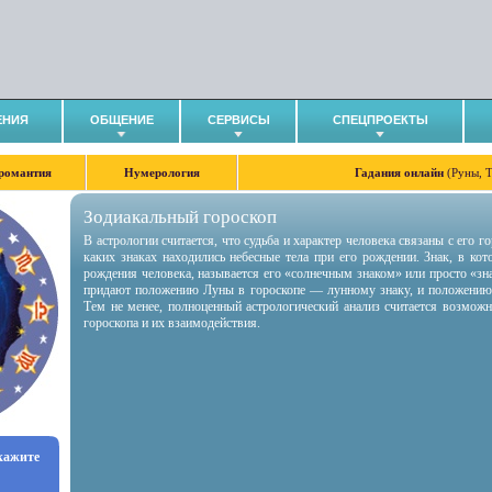
ЕНИЯ
ОБЩЕНИЕ
СЕРВИСЫ
СПЕЦПРОЕКТЫ
романтия
Нумерология
Гадания онлайн
(Руны, 
Зодиакальный гороскоп
В астрологии считается, что судьба и характер человека связаны с его 
каких знаках находились небесные тела при его рождении. Знак, в ко
рождения человека, называется его «солнечным знаком» или просто «зн
придают положению Луны в гороскопе — лунному знаку, и положению
Тем не менее, полноценный астрологический анализ считается возмож
гороскопа и их взаимодействия.
укажите