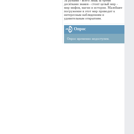
За рунами - всего лишь за тремя
десятками знаков - стоит целый мир -
мир мифов, магии и истории. Малейшее
погружение в этот мир приводит к
интересным наблюдениям и
удивительным открытиям.
Опрос
Опрос временно недоступен.