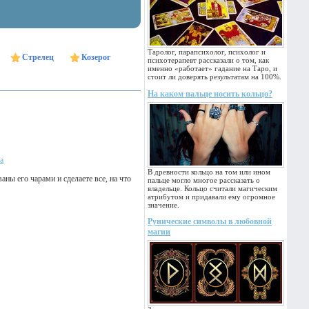
Таролог, парапсихолог, психолог и
Стрелец
Козерог
психотерапевт рассказали о том, как
именно «работает» гадание на Таро, и
стоит ли доверять результатам на 100%.
На каком пальце носить кольцо?
а
В древности кольцо на том или ином
аны его чарами и сделаете все, на что
пальце могло многое рассказать о
владельце. Кольцо считали магическим
атрибутом и придавали ему огромное
значение.
Рунические символы в любовной
магии