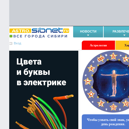
НОВОСТИ
РАЗВЛЕЧ
Вход
Астрология
Хи
Чтобы узнать свой знак, 
день рождения.