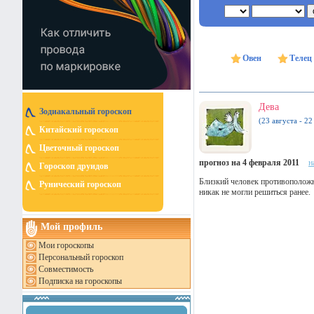
Овен
Телец
Дева
Зодиакальный гороскоп
(23 августа - 22
Китайский гороскоп
Цветочный гороскоп
прогноз на 4 февраля 2011
н
Гороскоп друидов
Близкий человек противоположног
Рунический гороскоп
никак не могли решиться ранее.
Мой профиль
Мои гороскопы
Персональный гороскоп
Совместимость
Подписка на гороскопы