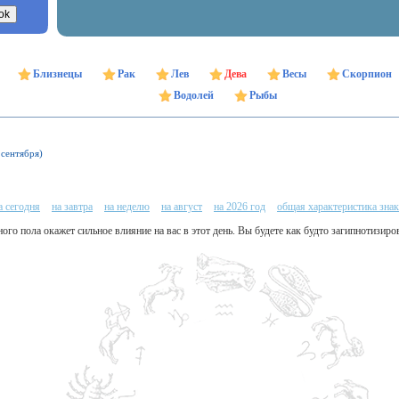
Близнецы
Рак
Лев
Дева
Весы
Скорпион
Водолей
Рыбы
 сентября)
а сегодня
на завтра
на неделю
на август
на 2026 год
общая характеристика знак
о пола окажет сильное влияние на вас в этот день. Вы будете как будто загипнотизиров