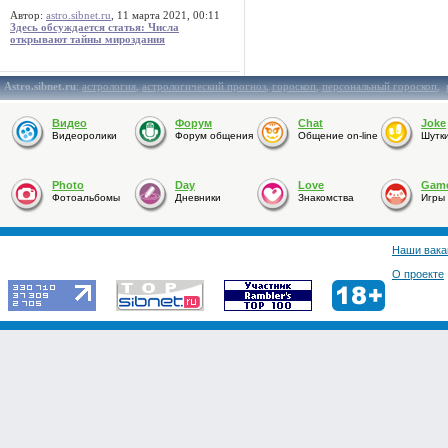
Автор:
astro.sibnet.ru
, 11 марта 2021, 00:11
Здесь обсуждается статья: Числа
открывают тайны мироздания
Astro.sibnet.ru
:
астрология
,
астрологический прогноз
,
гороскоп
,
персональный гороскоп
,
Видео
Форум
Chat
Joke
Видеоролики
Форум общения
Общение on-line
Шутк
Photo
Day
Love
Gam
Фотоальбомы
Дневники
Знакомства
Игры
Наши вака
О проекте