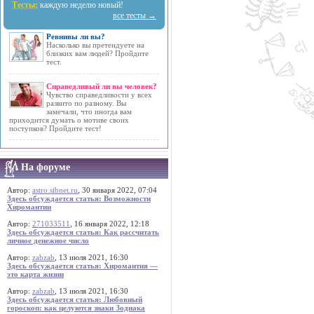
Тесты:
каждую неделю новый!
все тесты →
Ревнивы ли вы?
Насколько вы претендуете на
близких вам людей? Пройдите
тест.
Справедливый ли вы человек?
Чувство справедливости у всех
развито по разному. Вы
замечали, что иногда вам
приходится думать о мотиве своих
поступков? Пройдите тест!
На форуме
Автор:
astro.sibnet.ru
, 30 января 2022, 07:04
Здесь обсуждается статья: Возможности
Хиромантии
Автор:
271033511
, 16 января 2022, 12:18
Здесь обсуждается статья: Как рассчитать
личное денежное число
Автор:
zabzab
, 13 июля 2021, 16:30
Здесь обсуждается статья: Хиромантия —
это карта жизни
Автор:
zabzab
, 13 июля 2021, 16:30
Здесь обсуждается статья: Любовный
гороскоп: как целуются знаки Зодиака