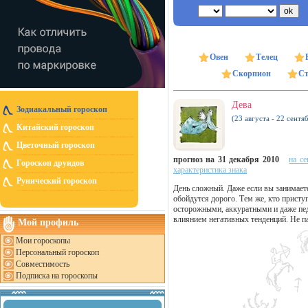
Овен
Телец
Скорпион
Ст
Дева
Зодиакальный гороскоп
(23 августа - 22 сентя
Китайский гороскоп
Цветочный гороскоп
прогноз на 31 декабря 2010
на се
Гороскоп друидов
характеристика знака
Рунический гороскоп
День сложный. Даже если вы занимает
обойдутся дорого. Тем же, кто присту
осторожными, аккуратными и даже пе
влиянием негативных тенденций. Не па
Мой профиль
Мои гороскопы
Персональный гороскоп
Совместимость
Подписка на гороскопы