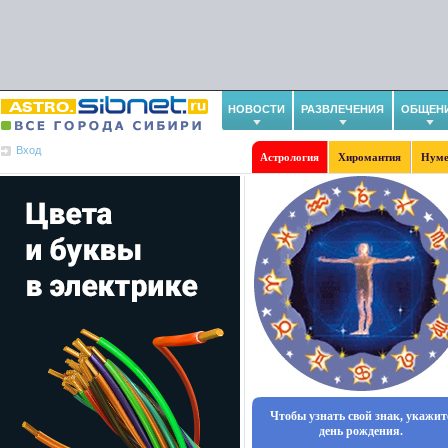
НОВОСТИ
РАЗВЛЕЧЕНИЯ
ОБЩЕН
Вход
Астрология
Хиромантия
Нуме
Чтобы узнать свой знак, укажит
день рождения.