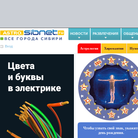
НОВОСТИ
РАЗВЛЕЧЕНИЯ
ОБЩЕН
Вход
Астрология
Хиромантия
Нуме
Чтобы узнать свой знак, укажит
день рождения.