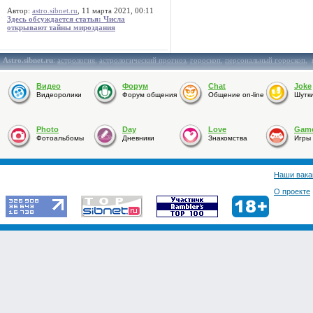
Автор:
astro.sibnet.ru
, 11 марта 2021, 00:11
Здесь обсуждается статья: Числа
открывают тайны мироздания
Astro.sibnet.ru
:
астрология
,
астрологический прогноз
,
гороскоп
,
персональный гороскоп
,
Видео
Форум
Chat
Joke
Видеоролики
Форум общения
Общение on-line
Шутк
Photo
Day
Love
Gam
Фотоальбомы
Дневники
Знакомства
Игры
Наши вака
О проекте