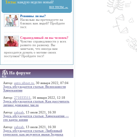
Тесты:
каждую неделю новый!
все тесты →
Ревнивы ли вы?
Насколько вы претендуете на
близких вам людей? Пройдите
тест.
Справедливый ли вы человек?
Чувство справедливости у всех
развито по разному. Вы
замечали, что иногда вам
приходится думать о мотиве своих
поступков? Пройдите тест!
На форуме
Автор:
astro.sibnet.ru
, 30 января 2022, 07:04
Здесь обсуждается статья: Возможности
Хиромантии
Автор:
271033511
, 16 января 2022, 12:18
Здесь обсуждается статья: Как рассчитать
личное денежное число
Автор:
zabzab
, 13 июля 2021, 16:30
Здесь обсуждается статья: Хиромантия —
это карта жизни
Автор:
zabzab
, 13 июля 2021, 16:30
Здесь обсуждается статья: Любовный
гороскоп: как целуются знаки Зодиака