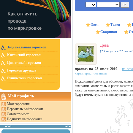
Овен
Телец
Скорпион
Ст
Дева
Зодиакальный гороскоп
(23 августа - 22 сентя
Китайский гороскоп
Цветочный гороскоп
прогноз на 23 июля 2010
на сег
Гороскоп друидов
характеристика знака
Рунический гороскоп
Подходящий день для общения, новых з
симпатии, моментально располагаете к 
кажутся мимолетными, скоро перестан
будут иметь серьезные последствия, а 
Мой профиль
Мои гороскопы
Персональный гороскоп
Совместимость
Подписка на гороскопы