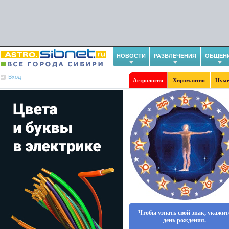
НОВОСТИ
РАЗВЛЕЧЕНИЯ
ОБЩЕН
Вход
Астрология
Хиромантия
Нуме
Чтобы узнать свой знак, укажит
день рождения.