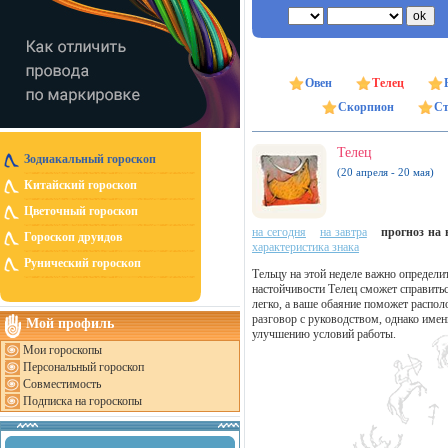
Овен
Телец
Скорпион
Ст
Телец
Зодиакальный гороскоп
(20 апреля - 20 мая)
Китайский гороскоп
Цветочный гороскоп
на сегодня
на завтра
прогноз на н
Гороскоп друидов
характеристика знака
Рунический гороскоп
Тельцу на этой неделе важно определит
настойчивости Телец сможет справитьс
легко, а ваше обаяние поможет распо
разговор с руководством, однако име
Мой профиль
улучшению условий работы.
Мои гороскопы
Персональный гороскоп
Совместимость
Подписка на гороскопы