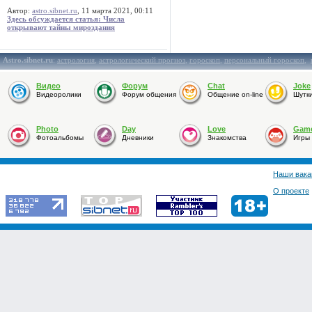
Автор:
astro.sibnet.ru
, 11 марта 2021, 00:11
Здесь обсуждается статья: Числа
открывают тайны мироздания
Astro.sibnet.ru
:
астрология
,
астрологический прогноз
,
гороскоп
,
персональный гороскоп
,
Видео
Форум
Chat
Joke
Видеоролики
Форум общения
Общение on-line
Шутк
Photo
Day
Love
Gam
Фотоальбомы
Дневники
Знакомства
Игры
Наши вака
О проекте