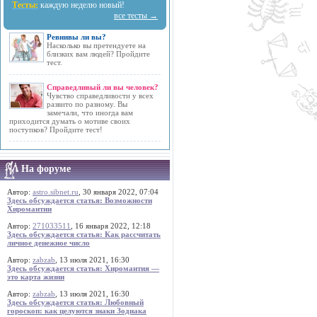
Тесты:
каждую неделю новый!
все тесты →
Ревнивы ли вы?
Насколько вы претендуете на
близких вам людей? Пройдите
тест.
Справедливый ли вы человек?
Чувство справедливости у всех
развито по разному. Вы
замечали, что иногда вам
приходится думать о мотиве своих
поступков? Пройдите тест!
На форуме
Автор:
astro.sibnet.ru
, 30 января 2022, 07:04
Здесь обсуждается статья: Возможности
Хиромантии
Автор:
271033511
, 16 января 2022, 12:18
Здесь обсуждается статья: Как рассчитать
личное денежное число
Автор:
zabzab
, 13 июля 2021, 16:30
Здесь обсуждается статья: Хиромантия —
это карта жизни
Автор:
zabzab
, 13 июля 2021, 16:30
Здесь обсуждается статья: Любовный
гороскоп: как целуются знаки Зодиака