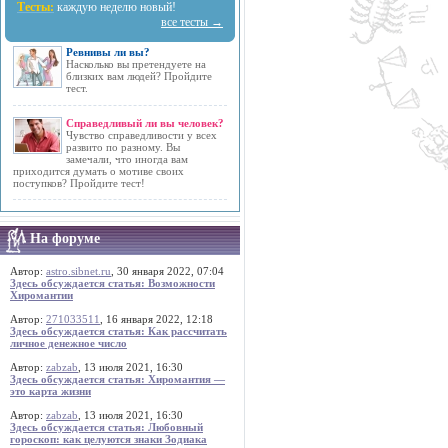
Тесты:
каждую неделю новый!
все тесты →
Ревнивы ли вы?
Насколько вы претендуете на
близких вам людей? Пройдите
тест.
Справедливый ли вы человек?
Чувство справедливости у всех
развито по разному. Вы
замечали, что иногда вам
приходится думать о мотиве своих
поступков? Пройдите тест!
На форуме
Автор:
astro.sibnet.ru
, 30 января 2022, 07:04
Здесь обсуждается статья: Возможности
Хиромантии
Автор:
271033511
, 16 января 2022, 12:18
Здесь обсуждается статья: Как рассчитать
личное денежное число
Автор:
zabzab
, 13 июля 2021, 16:30
Здесь обсуждается статья: Хиромантия —
это карта жизни
Автор:
zabzab
, 13 июля 2021, 16:30
Здесь обсуждается статья: Любовный
гороскоп: как целуются знаки Зодиака