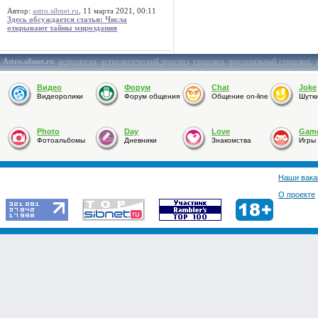
Автор:
astro.sibnet.ru
, 11 марта 2021, 00:11
Здесь обсуждается статья: Числа
открывают тайны мироздания
Astro.sibnet.ru
:
астрология
,
астрологический прогноз
,
гороскоп
,
персональный гороскоп
,
Видео
Форум
Chat
Joke
Видеоролики
Форум общения
Общение on-line
Шутк
Photo
Day
Love
Gam
Фотоальбомы
Дневники
Знакомства
Игры
Наши вака
О проекте