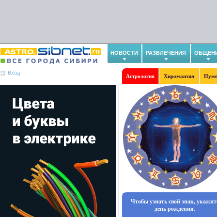
НОВОСТИ
РАЗВЛЕЧЕНИЯ
ОБЩЕН
Вход
Астрология
Хиромантия
Нуме
Чтобы узнать свой знак, укажит
день рождения.