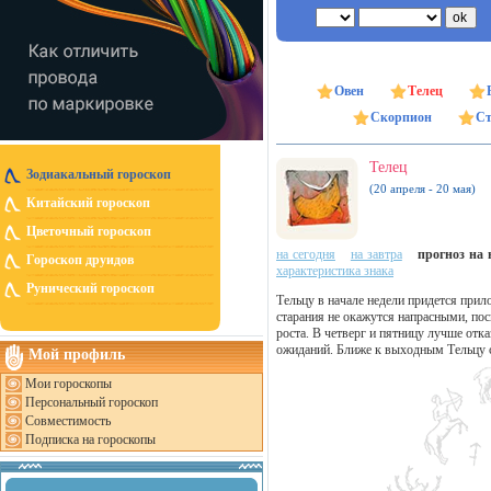
Овен
Телец
Скорпион
Ст
Телец
Зодиакальный гороскоп
(20 апреля - 20 мая)
Китайский гороскоп
Цветочный гороскоп
на сегодня
на завтра
прогноз на н
Гороскоп друидов
характеристика знака
Рунический гороскоп
Тельцу в начале недели придется прил
старания не окажутся напрасными, по
роста. В четверг и пятницу лучше отка
ожиданий. Ближе к выходным Тельцу ст
Мой профиль
Мои гороскопы
Персональный гороскоп
Совместимость
Подписка на гороскопы