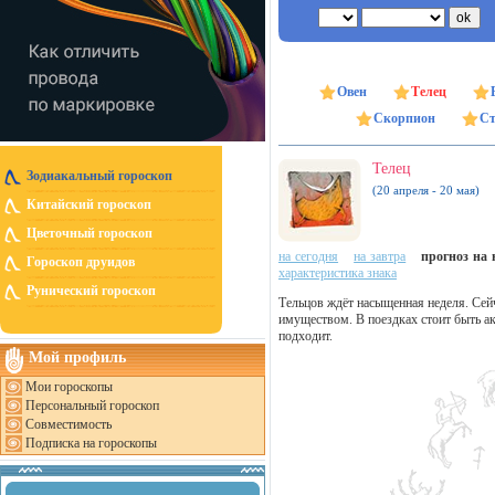
Овен
Телец
Скорпион
Ст
Телец
Зодиакальный гороскоп
(20 апреля - 20 мая)
Китайский гороскоп
Цветочный гороскоп
на сегодня
на завтра
прогноз на н
Гороскоп друидов
характеристика знака
Рунический гороскоп
Тельцов ждёт насыщенная неделя. Сей
имуществом. В поездках стоит быть ак
подходит.
Мой профиль
Мои гороскопы
Персональный гороскоп
Совместимость
Подписка на гороскопы