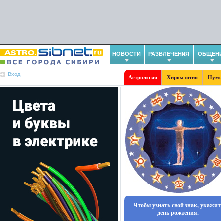
НОВОСТИ
РАЗВЛЕЧЕНИЯ
ОБЩЕН
Вход
Астрология
Хиромантия
Нуме
Чтобы узнать свой знак, укажит
день рождения.