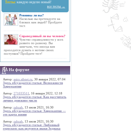
Тесты:
каждую неделю новый!
все тесты →
Ревнивы ли вы?
Насколько вы претендуете на
близких вам людей? Пройдите
тест.
Справедливый ли вы человек?
Чувство справедливости у всех
развито по разному. Вы
замечали, что иногда вам
приходится думать о мотиве своих
поступков? Пройдите тест!
На форуме
Автор:
astro.sibnet.ru
, 30 января 2022, 07:04
Здесь обсуждается статья: Возможности
Хиромантии
Автор:
271033511
, 16 января 2022, 12:18
Здесь обсуждается статья: Как рассчитать
личное денежное число
Автор:
zabzab
, 13 июля 2021, 16:30
Здесь обсуждается статья: Хиромантия —
это карта жизни
Автор:
zabzab
, 13 июля 2021, 16:30
Здесь обсуждается статья: Любовный
гороскоп: как целуются знаки Зодиака