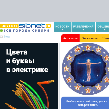
НОВОСТИ
РАЗВЛЕЧЕНИЯ
ОБЩЕН
Вход
Астрология
Хиромантия
Нуме
Чтобы узнать свой знак, укажит
день рождения.