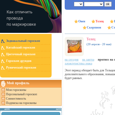
Овен
Телец
Скорпион
Ст
Телец
Зодиакальный гороскоп
(20 апреля - 20 мая)
Китайский гороскоп
Цветочный гороскоп
на сегодня
на завтра
прогноз на н
Гороскоп друидов
характеристика знака
Рунический гороскоп
Этот период обещает быть для Тельцо
дополнительного образования, повыше
будет равных.
Мой профиль
Мои гороскопы
Персональный гороскоп
Совместимость
Подписка на гороскопы