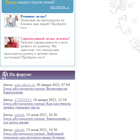
Тесты:
каждую неделю новый!
все тесты →
Ревнивы ли вы?
Насколько вы претендуете на
близких вам людей? Пройдите
тест.
Справедливый ли вы человек?
Чувство справедливости у всех
развито по разному. Вы
замечали, что иногда вам
приходится думать о мотиве своих
поступков? Пройдите тест!
На форуме
Автор:
astro.sibnet.ru
, 30 января 2022, 07:04
Здесь обсуждается статья: Возможности
Хиромантии
Автор:
271033511
, 16 января 2022, 12:18
Здесь обсуждается статья: Как рассчитать
личное денежное число
Автор:
zabzab
, 13 июля 2021, 16:30
Здесь обсуждается статья: Хиромантия —
это карта жизни
Автор:
zabzab
, 13 июля 2021, 16:30
Здесь обсуждается статья: Любовный
гороскоп: как целуются знаки Зодиака