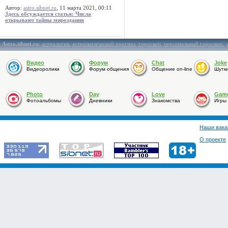
Автор:
astro.sibnet.ru
, 11 марта 2021, 00:11
Здесь обсуждается статья: Числа
открывают тайны мироздания
Astro.sibnet.ru
:
астрология
,
астрологический прогноз
,
гороскоп
,
персональный гороскоп
,
Видео
Форум
Chat
Joke
Видеоролики
Форум общения
Общение on-line
Шутк
Photo
Day
Love
Gam
Фотоальбомы
Дневники
Знакомства
Игры
Наши вака
О проекте