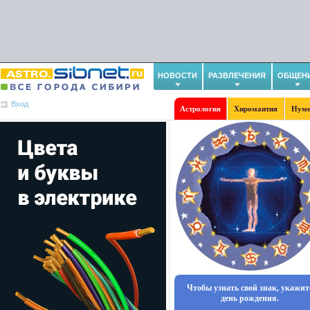
НОВОСТИ
РАЗВЛЕЧЕНИЯ
ОБЩЕН
Вход
Астрология
Хиромантия
Нуме
Чтобы узнать свой знак, укажит
день рождения.