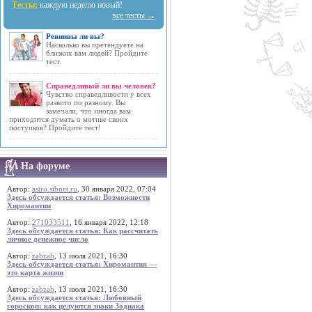
Тесты:
каждую неделю новый!
все тесты →
Ревнивы ли вы?
Насколько вы претендуете на
близких вам людей? Пройдите
тест.
Справедливый ли вы человек?
Чувство справедливости у всех
развито по разному. Вы
замечали, что иногда вам
приходится думать о мотиве своих
поступков? Пройдите тест!
На форуме
Автор:
astro.sibnet.ru
, 30 января 2022, 07:04
Здесь обсуждается статья: Возможности
Хиромантии
Автор:
271033511
, 16 января 2022, 12:18
Здесь обсуждается статья: Как рассчитать
личное денежное число
Автор:
zabzab
, 13 июля 2021, 16:30
Здесь обсуждается статья: Хиромантия —
это карта жизни
Автор:
zabzab
, 13 июля 2021, 16:30
Здесь обсуждается статья: Любовный
гороскоп: как целуются знаки Зодиака