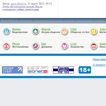
Автор:
astro.sibnet.ru
, 11 марта 2021, 00:11
Здесь обсуждается статья: Числа
открывают тайны мироздания
Astro.sibnet.ru
:
астрология
,
астрологический прогноз
,
гороскоп
,
персональный гороскоп
,
Видео
Форум
Chat
Joke
Видеоролики
Форум общения
Общение on-line
Шутк
Photo
Day
Love
Gam
Фотоальбомы
Дневники
Знакомства
Игры
Наши вака
О проекте