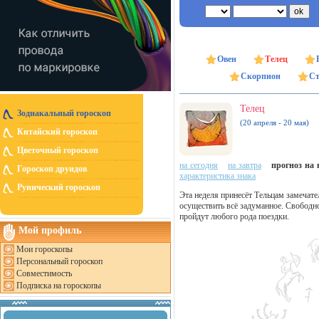
Овен
Телец
Скорпион
Ст
Телец
Зодиакальный гороскоп
(20 апреля - 20 мая)
Китайский гороскоп
Цветочный гороскоп
на сегодня
на завтра
прогноз на н
Гороскоп друидов
характеристика знака
Рунический гороскоп
Эта неделя принесёт Тельцам замечате
осуществить всё задуманное. Свобод
пройдут любого рода поездки.
Мой профиль
Мои гороскопы
Персональный гороскоп
Совместимость
Подписка на гороскопы