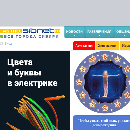
НОВОСТИ
РАЗВЛЕЧЕНИЯ
ОБЩЕН
Вход
Астрология
Хиромантия
Нуме
Чтобы узнать свой знак, укажит
день рождения.