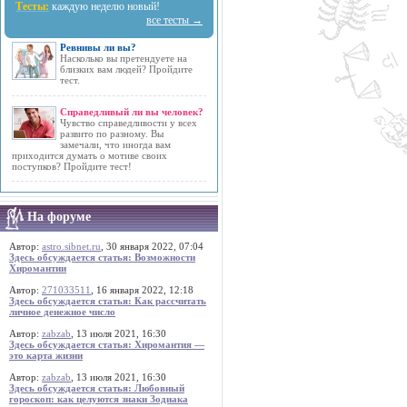
Тесты:
каждую неделю новый!
все тесты →
Ревнивы ли вы?
Насколько вы претендуете на
близких вам людей? Пройдите
тест.
Справедливый ли вы человек?
Чувство справедливости у всех
развито по разному. Вы
замечали, что иногда вам
приходится думать о мотиве своих
поступков? Пройдите тест!
На форуме
Автор:
astro.sibnet.ru
, 30 января 2022, 07:04
Здесь обсуждается статья: Возможности
Хиромантии
Автор:
271033511
, 16 января 2022, 12:18
Здесь обсуждается статья: Как рассчитать
личное денежное число
Автор:
zabzab
, 13 июля 2021, 16:30
Здесь обсуждается статья: Хиромантия —
это карта жизни
Автор:
zabzab
, 13 июля 2021, 16:30
Здесь обсуждается статья: Любовный
гороскоп: как целуются знаки Зодиака