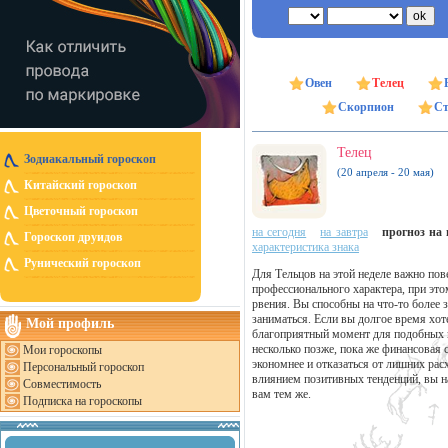
Овен
Телец
Скорпион
Ст
Телец
Зодиакальный гороскоп
(20 апреля - 20 мая)
Китайский гороскоп
Цветочный гороскоп
на сегодня
на завтра
прогноз на н
Гороскоп друидов
характеристика знака
Рунический гороскоп
Для Тельцов на этой неделе важно по
профессионального характера, при это
рвения. Вы способны на что-то более 
заниматься. Если вы долгое время хоте
Мой профиль
благоприятный момент для подобных н
несколько позже, пока же финансовая 
Мои гороскопы
экономнее и отказаться от лишних ра
Персональный гороскоп
влиянием позитивных тенденций, вы на
Совместимость
вам тем же.
Подписка на гороскопы