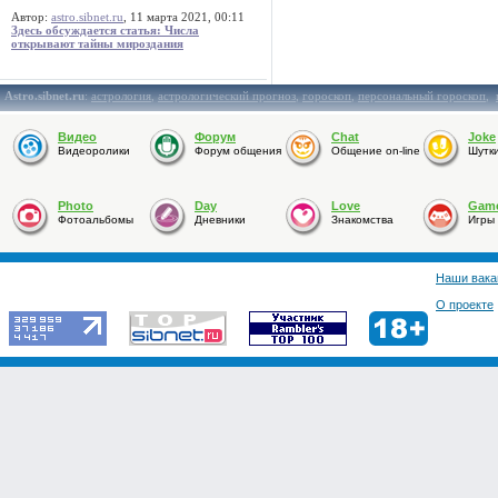
Автор:
astro.sibnet.ru
, 11 марта 2021, 00:11
Здесь обсуждается статья: Числа
открывают тайны мироздания
Astro.sibnet.ru
:
астрология
,
астрологический прогноз
,
гороскоп
,
персональный гороскоп
,
Видео
Форум
Chat
Joke
Видеоролики
Форум общения
Общение on-line
Шутк
Photo
Day
Love
Gam
Фотоальбомы
Дневники
Знакомства
Игры
Наши вака
О проекте