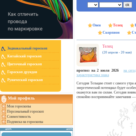
Овен
Телец
Скорпион
Ст
Телец
Зодиакальный гороскоп
(20 апреля - 20 мая)
Китайский гороскоп
Цветочный гороскоп
прогноз на 2 июля 2026
на сего
Гороскоп друидов
характеристика знака
Рунический гороскоп
Сегодня Тельцам стоит с самого утра 
энергетический потенциал будет особ
окажутся вам по силам. Сегодня вним
спокойно воспринимайте замечания — 
Мой профиль
Мои гороскопы
Персональный гороскоп
Совместимость
Подписка на гороскопы