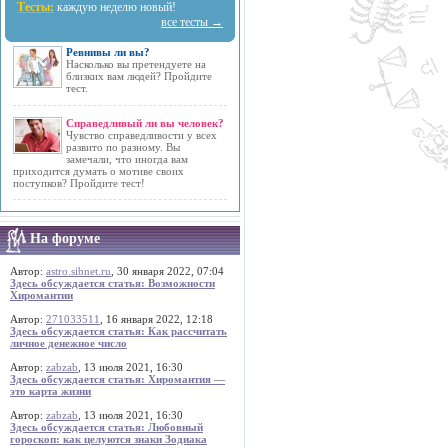
Тесты:
каждую неделю новый!
все тесты →
Ревнивы ли вы?
Насколько вы претендуете на
близких вам людей? Пройдите
тест.
Справедливый ли вы человек?
Чувство справедливости у всех
развито по разному. Вы
замечали, что иногда вам
приходится думать о мотиве своих
поступков? Пройдите тест!
На форуме
Автор:
astro.sibnet.ru
, 30 января 2022, 07:04
Здесь обсуждается статья: Возможности
Хиромантии
Автор:
271033511
, 16 января 2022, 12:18
Здесь обсуждается статья: Как рассчитать
личное денежное число
Автор:
zabzab
, 13 июля 2021, 16:30
Здесь обсуждается статья: Хиромантия —
это карта жизни
Автор:
zabzab
, 13 июля 2021, 16:30
Здесь обсуждается статья: Любовный
гороскоп: как целуются знаки Зодиака