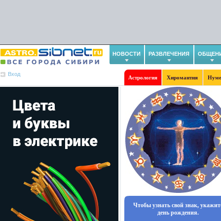
НОВОСТИ
РАЗВЛЕЧЕНИЯ
ОБЩЕН
Вход
Астрология
Хиромантия
Нуме
Чтобы узнать свой знак, укажит
день рождения.