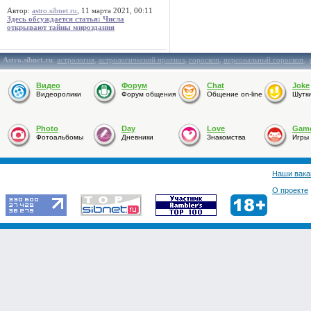
Автор:
astro.sibnet.ru
, 11 марта 2021, 00:11
Здесь обсуждается статья: Числа
открывают тайны мироздания
Astro.sibnet.ru
:
астрология
,
астрологический прогноз
,
гороскоп
,
персональный гороскоп
,
Видео
Форум
Chat
Joke
Видеоролики
Форум общения
Общение on-line
Шутк
Photo
Day
Love
Gam
Фотоальбомы
Дневники
Знакомства
Игры
Наши вака
О проекте