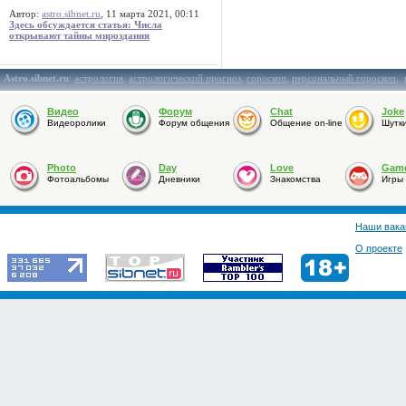
Автор:
astro.sibnet.ru
, 11 марта 2021, 00:11
Здесь обсуждается статья: Числа
открывают тайны мироздания
Astro.sibnet.ru
:
астрология
,
астрологический прогноз
,
гороскоп
,
персональный гороскоп
,
Видео
Форум
Chat
Joke
Видеоролики
Форум общения
Общение on-line
Шутк
Photo
Day
Love
Gam
Фотоальбомы
Дневники
Знакомства
Игры
Наши вака
О проекте