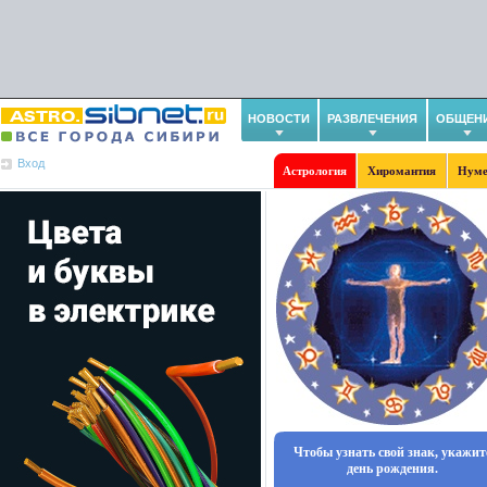
НОВОСТИ
РАЗВЛЕЧЕНИЯ
ОБЩЕН
Вход
Астрология
Хиромантия
Нуме
Чтобы узнать свой знак, укажит
день рождения.