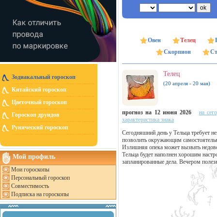
Овен
Телец
Скорпион
Ст
Телец
Зодиакальный гороскоп
(20 апреля - 20 мая)
Китайский гороскоп
Цветочный гороскоп
прогноз на 12 июня 2026
на сег
Гороскоп друидов
характеристика знака
Рунический гороскоп
Сегодняшний день у Тельца требует н
позволить окружающим самостоятельно
Излишняя опека может вызвать недово
Тельца будет наполнен хорошим настр
Мой профиль
запланированные дела. Вечером полезн
Мои гороскопы
Персональный гороскоп
Совместимость
Подписка на гороскопы