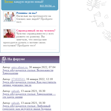
Тесты:
каждую неделю новый!
все тесты →
Ревнивы ли вы?
Насколько вы претендуете на
близких вам людей? Пройдите
тест.
Справедливый ли вы человек?
Чувство справедливости у всех
развито по разному. Вы
замечали, что иногда вам
приходится думать о мотиве своих
поступков? Пройдите тест!
На форуме
Автор:
astro.sibnet.ru
, 30 января 2022, 07:04
Здесь обсуждается статья: Возможности
Хиромантии
Автор:
271033511
, 16 января 2022, 12:18
Здесь обсуждается статья: Как рассчитать
личное денежное число
Автор:
zabzab
, 13 июля 2021, 16:30
Здесь обсуждается статья: Хиромантия —
это карта жизни
Автор:
zabzab
, 13 июля 2021, 16:30
Здесь обсуждается статья: Любовный
гороскоп: как целуются знаки Зодиака