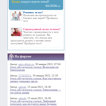
Тесты:
каждую неделю новый!
все тесты →
Ревнивы ли вы?
Насколько вы претендуете на
близких вам людей? Пройдите
тест.
Справедливый ли вы человек?
Чувство справедливости у всех
развито по разному. Вы
замечали, что иногда вам
приходится думать о мотиве своих
поступков? Пройдите тест!
На форуме
Автор:
astro.sibnet.ru
, 30 января 2022, 07:04
Здесь обсуждается статья: Возможности
Хиромантии
Автор:
271033511
, 16 января 2022, 12:18
Здесь обсуждается статья: Как рассчитать
личное денежное число
Автор:
zabzab
, 13 июля 2021, 16:30
Здесь обсуждается статья: Хиромантия —
это карта жизни
Автор:
zabzab
, 13 июля 2021, 16:30
Здесь обсуждается статья: Любовный
гороскоп: как целуются знаки Зодиака