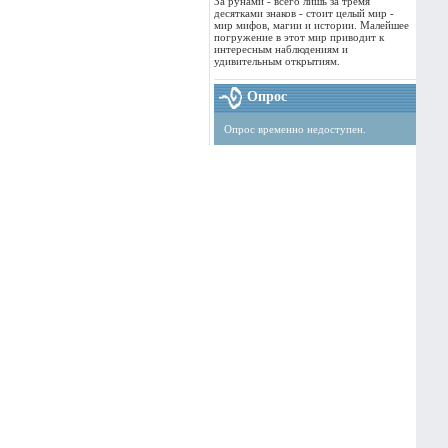
За рунами - всего лишь за тремя
десятками знаков - стоит целый мир -
мир мифов, магии и истории. Малейшее
погружение в этот мир приводит к
интересным наблюдениям и
удивительным открытиям.
Опрос
Опрос временно недоступен.