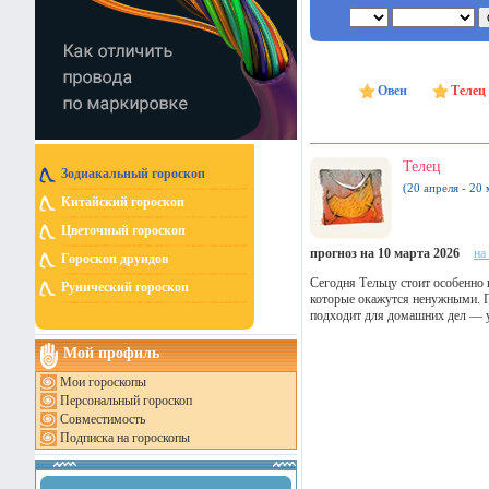
Овен
Телец
Телец
Зодиакальный гороскоп
(20 апреля - 20 
Китайский гороскоп
Цветочный гороскоп
прогноз на 10 марта 2026
на
Гороскоп друидов
Сегодня Тельцу стоит особенно 
Рунический гороскоп
которые окажутся ненужными. П
подходит для домашних дел — у
Мой профиль
Мои гороскопы
Персональный гороскоп
Совместимость
Подписка на гороскопы