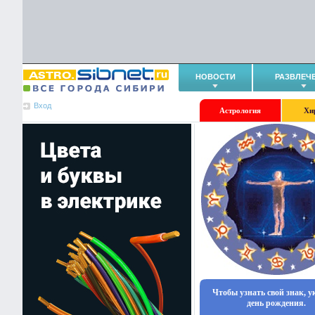
НОВОСТИ
РАЗВЛЕЧ
Вход
Астрология
Хи
Чтобы узнать свой знак, 
день рождения.