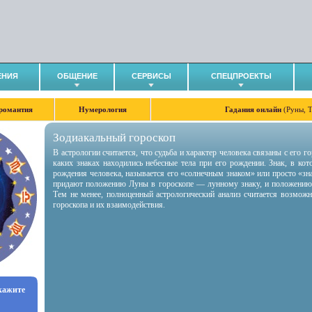
ЕНИЯ
ОБЩЕНИЕ
СЕРВИСЫ
СПЕЦПРОЕКТЫ
романтия
Нумерология
Гадания онлайн
(Руны, 
Зодиакальный гороскоп
В астрологии считается, что судьба и характер человека связаны с его 
каких знаках находились небесные тела при его рождении. Знак, в ко
рождения человека, называется его «солнечным знаком» или просто «зн
придают положению Луны в гороскопе — лунному знаку, и положению
Тем не менее, полноценный астрологический анализ считается возмож
гороскопа и их взаимодействия.
укажите