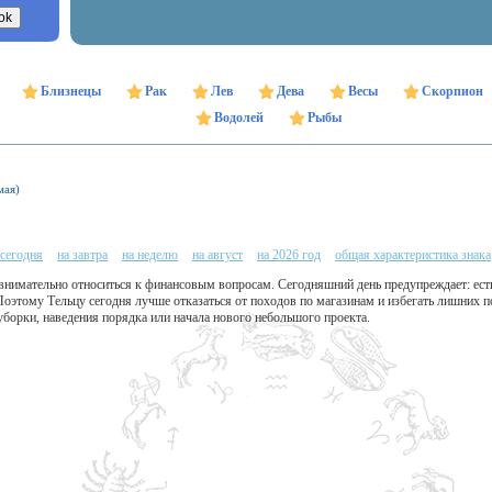
Близнецы
Рак
Лев
Дева
Весы
Скорпион
Водолей
Рыбы
мая)
 сегодня
на завтра
на неделю
на август
на 2026 год
общая характеристика знака
внимательно относиться к финансовым вопросам. Сегодняшний день предупреждает: есть
оэтому Тельцу сегодня лучше отказаться от походов по магазинам и избегать лишних п
борки, наведения порядка или начала нового небольшого проекта.