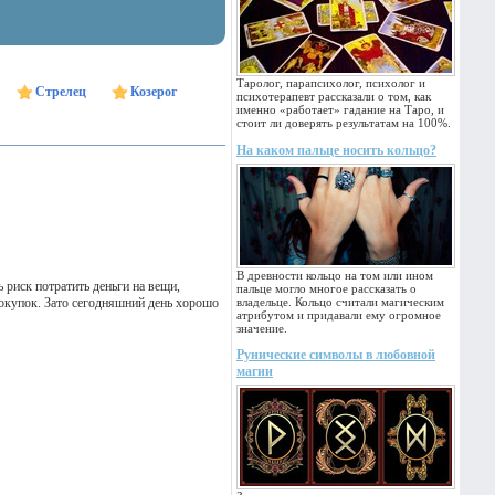
Таролог, парапсихолог, психолог и
Стрелец
Козерог
психотерапевт рассказали о том, как
именно «работает» гадание на Таро, и
стоит ли доверять результатам на 100%.
На каком пальце носить кольцо?
В древности кольцо на том или ином
 риск потратить деньги на вещи,
пальце могло многое рассказать о
окупок. Зато сегодняшний день хорошо
владельце. Кольцо считали магическим
атрибутом и придавали ему огромное
значение.
Рунические символы в любовной
магии