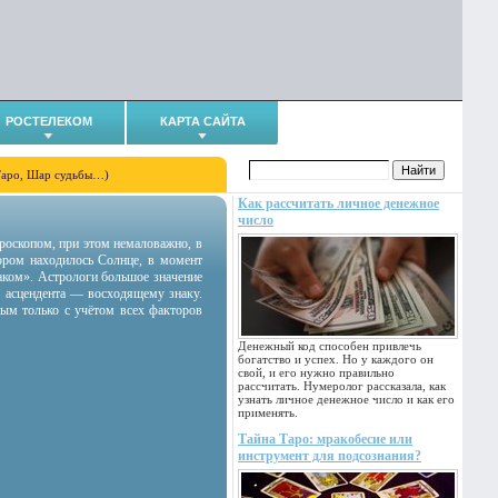
РОСТЕЛЕКОМ
КАРТА САЙТА
Таро, Шар судьбы…)
Как рассчитать личное денежное
число
гороскопом, при этом немаловажно, в
тором находилось Солнце, в момент
аком». Астрологи большое значение
 асцендента — восходящему знаку.
ным только с учётом всех факторов
Денежный код способен привлечь
богатство и успех. Но у каждого он
свой, и его нужно правильно
рассчитать. Нумеролог рассказала, как
узнать личное денежное число и как его
применять.
Тайна Таро: мракобесие или
инструмент для подсознания?