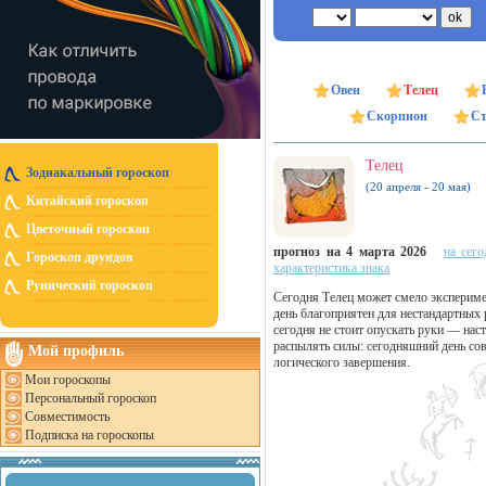
Овен
Телец
Скорпион
Ст
Телец
Зодиакальный гороскоп
(20 апреля - 20 мая)
Китайский гороскоп
Цветочный гороскоп
прогноз на 4 марта 2026
на сего
Гороскоп друидов
характеристика знака
Рунический гороскоп
Сегодня Телец может смело экспериме
день благоприятен для нестандартных 
сегодня не стоит опускать руки — нас
распылять силы: сегодняшний день сов
Мой профиль
логического завершения.
Мои гороскопы
Персональный гороскоп
Совместимость
Подписка на гороскопы