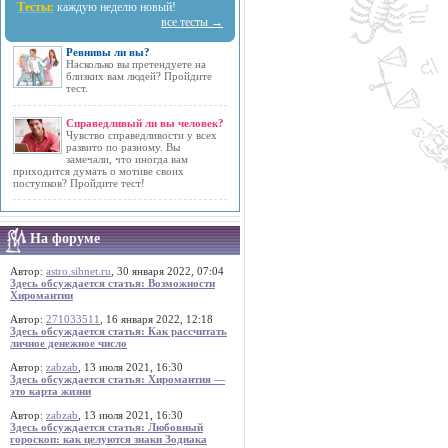
Тесты:
каждую неделю новый!
все тесты →
Ревнивы ли вы?
Насколько вы претендуете на
близких вам людей? Пройдите
тест.
Справедливый ли вы человек?
Чувство справедливости у всех
развито по разному. Вы
замечали, что иногда вам
приходится думать о мотиве своих
поступков? Пройдите тест!
На форуме
Автор:
astro.sibnet.ru
, 30 января 2022, 07:04
Здесь обсуждается статья: Возможности
Хиромантии
Автор:
271033511
, 16 января 2022, 12:18
Здесь обсуждается статья: Как рассчитать
личное денежное число
Автор:
zabzab
, 13 июля 2021, 16:30
Здесь обсуждается статья: Хиромантия —
это карта жизни
Автор:
zabzab
, 13 июля 2021, 16:30
Здесь обсуждается статья: Любовный
гороскоп: как целуются знаки Зодиака