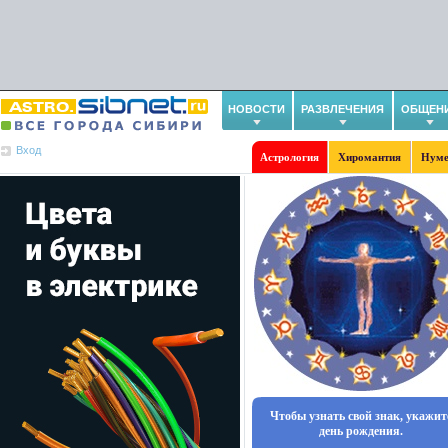
НОВОСТИ
РАЗВЛЕЧЕНИЯ
ОБЩЕН
Вход
Астрология
Хиромантия
Нуме
Чтобы узнать свой знак, укажит
день рождения.