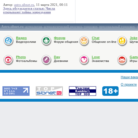
Автор:
astro.sibnet.ru
, 11 марта 2021, 00:11
Здесь обсуждается статья: Числа
открывают тайны мироздания
Astro.sibnet.ru
:
астрология
,
астрологический прогноз
,
гороскоп
,
персональный гороскоп
,
Видео
Форум
Chat
Joke
Видеоролики
Форум общения
Общение on-line
Шутк
Photo
Day
Love
Gam
Фотоальбомы
Дневники
Знакомства
Игры
Наши вака
О проекте