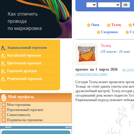
Овен
Телец
Скорпион
Ст
Телец
Зодиакальный гороскоп
(20 апреля - 20 мая)
Китайский гороскоп
Цветочный гороскоп
прогноз на 1 марта 2026
на сего
Гороскоп друидов
характеристика знака
Рунический гороскоп
Сегодня Телец может проявлять чрезм
Тельца: не стоит давать советы или ак
дружелюбный настрой, Телец сегодня 
сегодняшний день может подвести Тель
Мой профиль
Рациональный подход поможет избежа
Мои гороскопы
Персональный гороскоп
Совместимость
Подписка на гороскопы