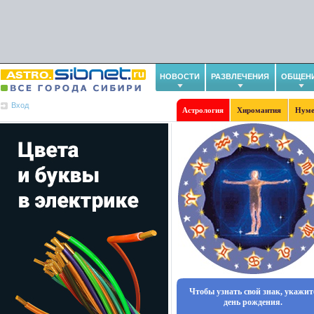
НОВОСТИ
РАЗВЛЕЧЕНИЯ
ОБЩЕН
Вход
Астрология
Хиромантия
Нуме
Чтобы узнать свой знак, укажит
день рождения.