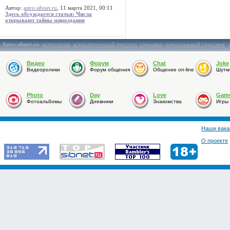
Автор:
astro.sibnet.ru
, 11 марта 2021, 00:11
Здесь обсуждается статья: Числа
открывают тайны мироздания
Astro.sibnet.ru
:
астрология
,
астрологический прогноз
,
гороскоп
,
персональный гороскоп
,
Видео
Форум
Chat
Joke
Видеоролики
Форум общения
Общение on-line
Шутк
Photo
Day
Love
Gam
Фотоальбомы
Дневники
Знакомства
Игры
Наши вака
О проекте