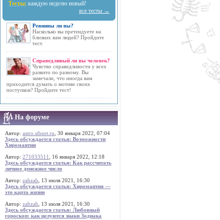
Тесты:
каждую неделю новый!
все тесты →
Ревнивы ли вы?
Насколько вы претендуете на
близких вам людей? Пройдите
тест.
Справедливый ли вы человек?
Чувство справедливости у всех
развито по разному. Вы
замечали, что иногда вам
приходится думать о мотиве своих
поступков? Пройдите тест!
На форуме
Автор:
astro.sibnet.ru
, 30 января 2022, 07:04
Здесь обсуждается статья: Возможности
Хиромантии
Автор:
271033511
, 16 января 2022, 12:18
Здесь обсуждается статья: Как рассчитать
личное денежное число
Автор:
zabzab
, 13 июля 2021, 16:30
Здесь обсуждается статья: Хиромантия —
это карта жизни
Автор:
zabzab
, 13 июля 2021, 16:30
Здесь обсуждается статья: Любовный
гороскоп: как целуются знаки Зодиака