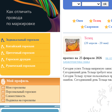
Овен
Телец
Скорпион
Ст
Телец
Зодиакальный гороскоп
(20 апреля - 20 мая)
Китайский гороскоп
Цветочный гороскоп
прогноз на 25 февраля 2026
на с
Гороскоп друидов
характеристика знака
Рунический гороскоп
Сегодня успех Тельца напрямую зависи
Сегодняшний день Тельца требует иска
Сегодня Тельцу лучше пользоваться п
ошибок. Сегодняшний день Тельца так
Мой профиль
Мои гороскопы
Персональный гороскоп
Совместимость
Подписка на гороскопы