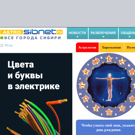
НОВОСТИ
РАЗВЛЕЧЕНИЯ
ОБЩЕН
Вход
Астрология
Хиромантия
Нуме
Чтобы узнать свой знак, укажит
день рождения.