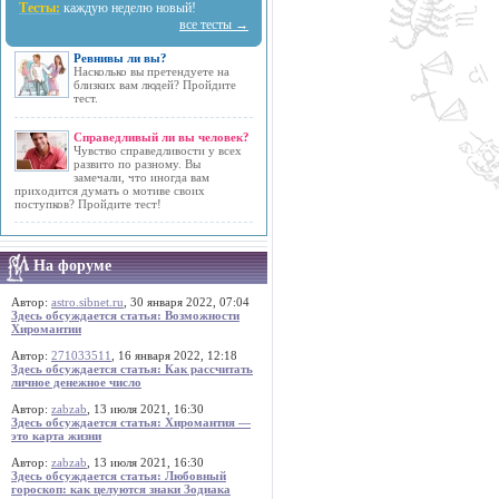
Тесты:
каждую неделю новый!
все тесты →
Ревнивы ли вы?
Насколько вы претендуете на
близких вам людей? Пройдите
тест.
Справедливый ли вы человек?
Чувство справедливости у всех
развито по разному. Вы
замечали, что иногда вам
приходится думать о мотиве своих
поступков? Пройдите тест!
На форуме
Автор:
astro.sibnet.ru
, 30 января 2022, 07:04
Здесь обсуждается статья: Возможности
Хиромантии
Автор:
271033511
, 16 января 2022, 12:18
Здесь обсуждается статья: Как рассчитать
личное денежное число
Автор:
zabzab
, 13 июля 2021, 16:30
Здесь обсуждается статья: Хиромантия —
это карта жизни
Автор:
zabzab
, 13 июля 2021, 16:30
Здесь обсуждается статья: Любовный
гороскоп: как целуются знаки Зодиака