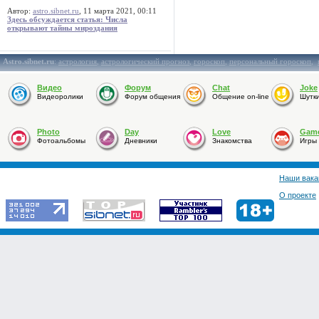
Автор:
astro.sibnet.ru
, 11 марта 2021, 00:11
Здесь обсуждается статья: Числа
открывают тайны мироздания
Astro.sibnet.ru
:
астрология
,
астрологический прогноз
,
гороскоп
,
персональный гороскоп
,
Видео
Форум
Chat
Joke
Видеоролики
Форум общения
Общение on-line
Шутк
Photo
Day
Love
Gam
Фотоальбомы
Дневники
Знакомства
Игры
Наши вака
О проекте