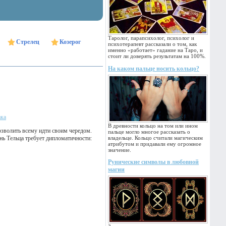
Таролог, парапсихолог, психолог и
Стрелец
Козерог
психотерапевт рассказали о том, как
именно «работает» гадание на Таро, и
стоит ли доверять результатам на 100%.
На каком пальце носить кольцо?
ака
В древности кольцо на том или ином
озволить всему идти своим чередом.
пальце могло многое рассказать о
нь Тельца требует дипломатичности:
владельце. Кольцо считали магическим
атрибутом и придавали ему огромное
значение.
Рунические символы в любовной
магии