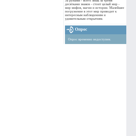
За рунами - всего лишь за тремя
десятками знаков - стоит целый мир -
мир мифов, магии и истории. Малейшее
погружение в этот мир приводит к
интересным наблюдениям и
удивительным открытиям.
Опрос
Опрос временно недоступен.