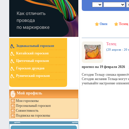
Овен
Телец
Телец
Зодиакальный гороскоп
(20 апреля - 20 
Китайский гороскоп
Цветочный гороскоп
прогноз на 19 февраля 2026
Гороскоп друидов
Сегодня Тельцу спешка принесёт
Рунический гороскоп
Сегодня желания Тельца могут и
учитывайте настроение оппонен
Мой профиль
Мои гороскопы
Персональный гороскоп
Совместимость
Подписка на гороскопы