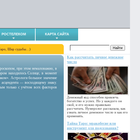
РОСТЕЛЕКОМ
КАРТА САЙТА
Таро, Шар судьбы…)
Как рассчитать личное денежное
число
гороскопом, при этом немаловажно, в
тором находилось Солнце, в момент
аком». Астрологи большое значение
 асцендента — восходящему знаку.
ным только с учётом всех факторов
Денежный код способен привлечь
богатство и успех. Но у каждого он
свой, и его нужно правильно
рассчитать. Нумеролог рассказала, как
узнать личное денежное число и как его
применять.
Тайна Таро: мракобесие или
инструмент для подсознания?