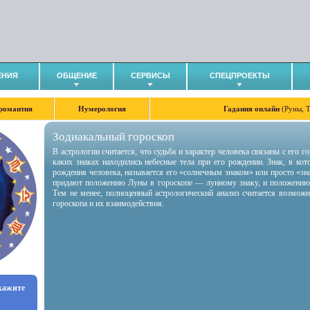
ЕНИЯ
ОБЩЕНИЕ
СЕРВИСЫ
СПЕЦПРОЕКТЫ
романтия
Нумерология
Гадания онлайн
(Руны, 
Зодиакальный гороскоп
В астрологии считается, что судьба и характер человека связаны с его 
каких знаках находились небесные тела при его рождении. Знак, в ко
рождения человека, называется его «солнечным знаком» или просто «зн
придают положению Луны в гороскопе — лунному знаку, и положению
Тем не менее, полноценный астрологический анализ считается возмож
гороскопа и их взаимодействия.
укажите