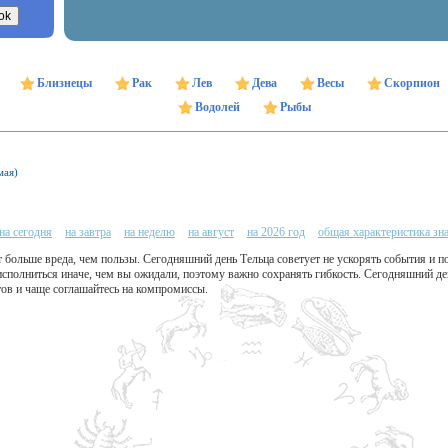
Близнецы
Рак
Лев
Дева
Весы
Скорпион
Водолей
Рыбы
мая)
на сегодня
на завтра
на неделю
на август
на 2026 год
общая характеристика зн
 больше вреда, чем пользы. Сегодняшний день Тельца советует не ускорять события и п
сполниться иначе, чем вы ожидали, поэтому важно сохранять гибкость. Сегодняшний де
тов и чаще соглашайтесь на компромиссы.