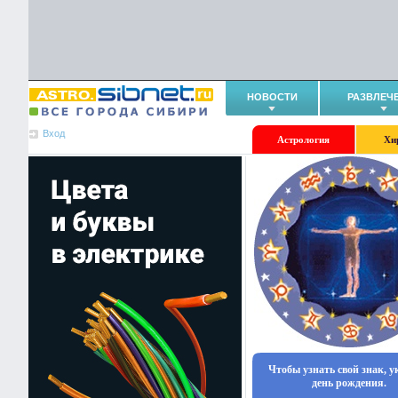
НОВОСТИ
РАЗВЛЕЧ
Вход
Астрология
Хи
Чтобы узнать свой знак, 
день рождения.