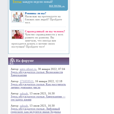
Тесты:
каждую неделю новый!
все тесты →
Ревнивы ли вы?
Насколько вы претендуете на
близких вам людей? Пройдите
тест.
Справедливый ли вы человек?
Чувство справедливости у всех
развито по разному. Вы
замечали, что иногда вам
приходится думать о мотиве своих
поступков? Пройдите тест!
На форуме
Автор:
astro.sibnet.ru
, 30 января 2022, 07:04
Здесь обсуждается статья: Возможности
Хиромантии
Автор:
271033511
, 16 января 2022, 12:18
Здесь обсуждается статья: Как рассчитать
личное денежное число
Автор:
zabzab
, 13 июля 2021, 16:30
Здесь обсуждается статья: Хиромантия —
это карта жизни
Автор:
zabzab
, 13 июля 2021, 16:30
Здесь обсуждается статья: Любовный
гороскоп: как целуются знаки Зодиака