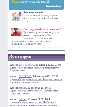
Тесты:
каждую неделю новый!
все тесты →
Ревнивы ли вы?
Насколько вы претендуете на
близких вам людей? Пройдите
тест.
Справедливый ли вы человек?
Чувство справедливости у всех
развито по разному. Вы
замечали, что иногда вам
приходится думать о мотиве своих
поступков? Пройдите тест!
На форуме
Автор:
astro.sibnet.ru
, 30 января 2022, 07:04
Здесь обсуждается статья: Возможности
Хиромантии
Автор:
271033511
, 16 января 2022, 12:18
Здесь обсуждается статья: Как рассчитать
личное денежное число
Автор:
zabzab
, 13 июля 2021, 16:30
Здесь обсуждается статья: Хиромантия —
это карта жизни
Автор:
zabzab
, 13 июля 2021, 16:30
Здесь обсуждается статья: Любовный
гороскоп: как целуются знаки Зодиака