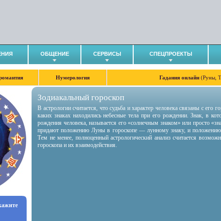
ЕНИЯ
ОБЩЕНИЕ
СЕРВИСЫ
СПЕЦПРОЕКТЫ
романтия
Нумерология
Гадания онлайн
(Руны, 
Зодиакальный гороскоп
В астрологии считается, что судьба и характер человека связаны с его 
каких знаках находились небесные тела при его рождении. Знак, в ко
рождения человека, называется его «солнечным знаком» или просто «зн
придают положению Луны в гороскопе — лунному знаку, и положению
Тем не менее, полноценный астрологический анализ считается возмож
гороскопа и их взаимодействия.
укажите