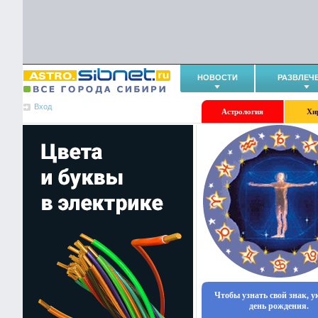
НОВОСТИ
РАЗВЛЕЧ
Вход
Астрология
Хи
Чтобы узнать свой знак, 
день рождения.