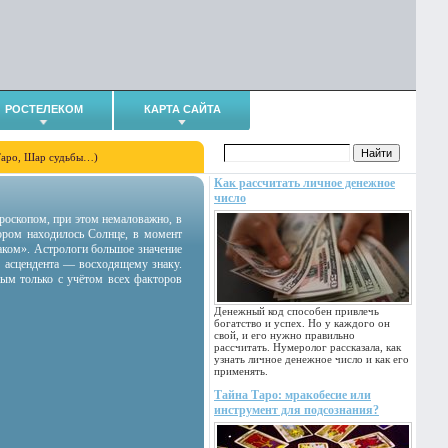
РОСТЕЛЕКОМ
КАРТА САЙТА
Таро, Шар судьбы…)
Как рассчитать личное денежное
число
гороскопом, при этом немаловажно, в
тором находилось Солнце, в момент
аком». Астрологи большое значение
 асцендента — восходящему знаку.
ным только с учётом всех факторов
Денежный код способен привлечь
богатство и успех. Но у каждого он
свой, и его нужно правильно
рассчитать. Нумеролог рассказала, как
узнать личное денежное число и как его
применять.
Тайна Таро: мракобесие или
инструмент для подсознания?