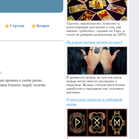
Таролог, парапсихолог, психолог и
Стрелец
Козерог
психотерапевт рассказали о том, как
именно «работает» гадание на Таро, и
стоит ли доверять результатам на 100%.
На каком пальце носить кольцо?
ка
В древности кольцо на том или ином
ше прожить в своём ритме,
пальце могло многое рассказать о
упков близких людей, полезно
владельце. Кольцо считали магическим
атрибутом и придавали ему огромное
значение.
Рунические символы в любовной
магии