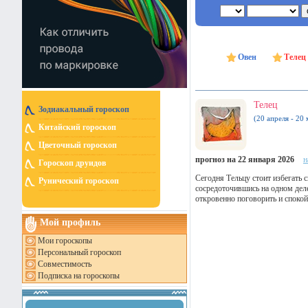
Овен
Телец
Телец
Зодиакальный гороскоп
(20 апреля - 20 
Китайский гороскоп
Цветочный гороскоп
прогноз на 22 января 2026
н
Гороскоп друидов
Сегодня Тельцу стоит избегать
Рунический гороскоп
сосредоточившись на одном деле
откровенно поговорить и спокой
Мой профиль
Мои гороскопы
Персональный гороскоп
Совместимость
Подписка на гороскопы