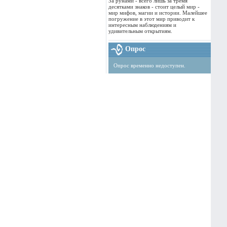
За рунами - всего лишь за тремя
десятками знаков - стоит целый мир -
мир мифов, магии и истории. Малейшее
погружение в этот мир приводит к
интересным наблюдениям и
удивительным открытиям.
Опрос
Опрос временно недоступен.