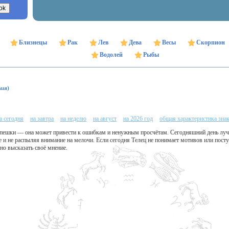
Близнецы
Рак
Лев
Дева
Весы
Скорпион
Водолей
Рыбы
мая)
а сегодня
на завтра
на неделю
на август
на 2026 год
общая характеристика зна
 спешки — она может привести к ошибкам и ненужным просчётам. Сегодняшний день луч
 и не распыляя внимание на мелочи. Если сегодня Телец не понимает мотивов или пост
но высказать своё мнение.