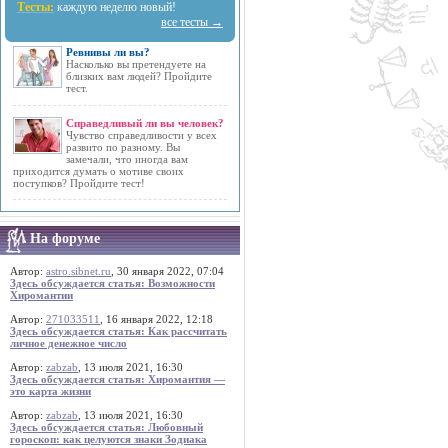
Тесты:
каждую неделю новый!
все тесты →
Ревнивы ли вы?
Насколько вы претендуете на
близких вам людей? Пройдите
тест.
Справедливый ли вы человек?
Чувство справедливости у всех
развито по разному. Вы
замечали, что иногда вам
приходится думать о мотиве своих
поступков? Пройдите тест!
На форуме
Автор:
astro.sibnet.ru
, 30 января 2022, 07:04
Здесь обсуждается статья: Возможности
Хиромантии
Автор:
271033511
, 16 января 2022, 12:18
Здесь обсуждается статья: Как рассчитать
личное денежное число
Автор:
zabzab
, 13 июля 2021, 16:30
Здесь обсуждается статья: Хиромантия —
это карта жизни
Автор:
zabzab
, 13 июля 2021, 16:30
Здесь обсуждается статья: Любовный
гороскоп: как целуются знаки Зодиака