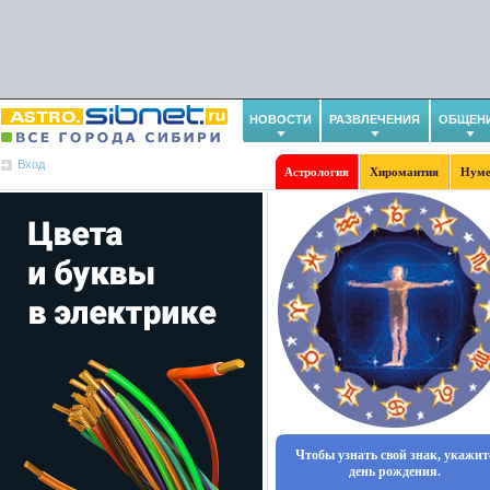
НОВОСТИ
РАЗВЛЕЧЕНИЯ
ОБЩЕН
Вход
Астрология
Хиромантия
Нуме
Чтобы узнать свой знак, укажит
день рождения.