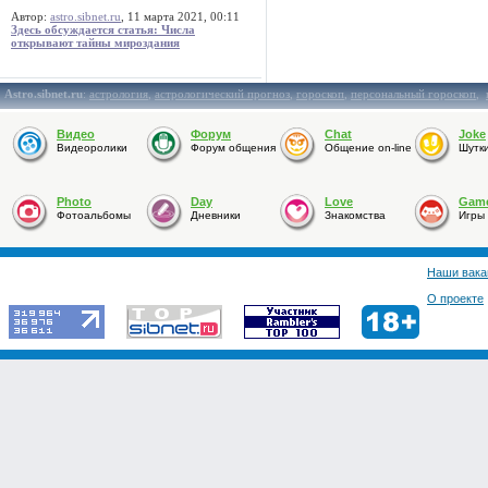
Автор:
astro.sibnet.ru
, 11 марта 2021, 00:11
Здесь обсуждается статья: Числа
открывают тайны мироздания
Astro.sibnet.ru
:
астрология
,
астрологический прогноз
,
гороскоп
,
персональный гороскоп
,
Видео
Форум
Chat
Joke
Видеоролики
Форум общения
Общение on-line
Шутк
Photo
Day
Love
Gam
Фотоальбомы
Дневники
Знакомства
Игры
Наши вака
О проекте