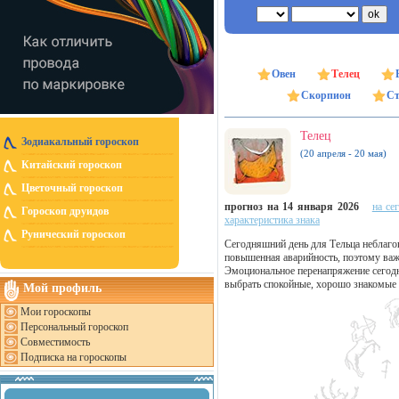
Овен
Телец
Скорпион
Ст
Телец
Зодиакальный гороскоп
(20 апреля - 20 мая)
Китайский гороскоп
Цветочный гороскоп
прогноз на 14 января 2026
на се
Гороскоп друидов
характеристика знака
Рунический гороскоп
Сегодняшний день для Тельца неблаг
повышенная аварийность, поэтому важн
Эмоциональное перенапряжение сегодн
выбрать спокойные, хорошо знакомые 
Мой профиль
Мои гороскопы
Персональный гороскоп
Совместимость
Подписка на гороскопы