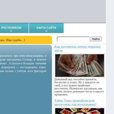
РОСТЕЛЕКОМ
КАРТА САЙТА
Таро, Шар судьбы…)
Как рассчитать личное денежное
число
гороскопом, при этом немаловажно, в
тором находилось Солнце, в момент
аком». Астрологи большое значение
 асцендента — восходящему знаку.
ным только с учётом всех факторов
Денежный код способен привлечь
богатство и успех. Но у каждого он
свой, и его нужно правильно
рассчитать. Нумеролог рассказала, как
узнать личное денежное число и как его
применять.
Тайна Таро: мракобесие или
инструмент для подсознания?