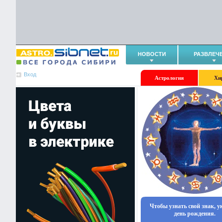
НОВОСТИ
РАЗВЛЕЧ
Вход
Астрология
Хи
Чтобы узнать свой знак, 
день рождения.