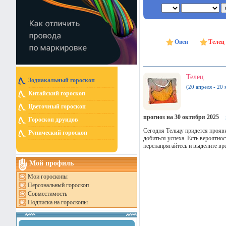
Овен
Телец
Телец
Зодиакальный гороскоп
(20 апреля - 20 
Китайский гороскоп
Цветочный гороскоп
прогноз на 30 октября 2025
Гороскоп друидов
Сегодня Тельцу придется прояви
Рунический гороскоп
добиться успеха. Есть вероятно
перенапрягайтесь и выделите вр
Мой профиль
Мои гороскопы
Персональный гороскоп
Совместимость
Подписка на гороскопы