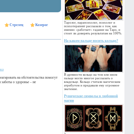
Таролог, парапсихолог, психолог и
Стрелец
Козерог
психотерапевт рассказали о том, как
именно «работает» гадание на Таро, и
стоит ли доверять результатам на 100%.
На каком пальце носить кольцо?
ака
В древности кольцо на том или ином
еагировать на обстоятельства помогут
пальце могло многое рассказать о
 заботы о здоровье – не
владельце. Кольцо считали магическим
атрибутом и придавали ему огромное
значение.
Рунические символы в любовной
магии