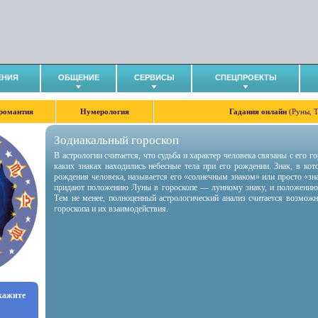
ЕНИЯ
ОБЩЕНИЕ
СЕРВИСЫ
СПЕЦПРОЕКТЫ
романтия
Нумерология
Гадания онлайн
(Руны, 
Зодиакальный гороскоп
В астрологии считается, что судьба и характер человека связаны с его 
каких знаках находились небесные тела при его рождении. Знак, в ко
рождения человека, называется его «солнечным знаком» или просто «зн
придают положению Луны в гороскопе — лунному знаку, и положению
Тем не менее, полноценный астрологический анализ считается возмож
гороскопа и их взаимодействия.
укажите