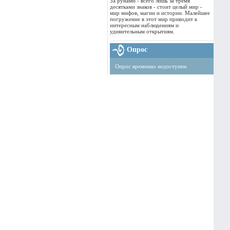
За рунами - всего лишь за тремя
десятками знаков - стоит целый мир -
мир мифов, магии и истории. Малейшее
погружение в этот мир приводит к
интересным наблюдениям и
удивительным открытиям.
Опрос
Опрос временно недоступен.