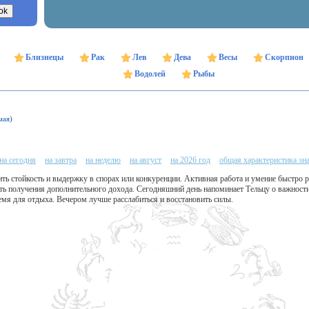
Близнецы
Рак
Лев
Дева
Весы
Скорпион
Водолей
Рыбы
мая)
на сегодня
на завтра
на неделю
на август
на 2026 год
общая характеристика зн
ть стойкость и выдержку в спорах или конкуренции. Активная работа и умение быстро р
сть получения дополнительного дохода. Сегодняшний день напоминает Тельцу о важности
емя для отдыха. Вечером лучше расслабиться и восстановить силы.