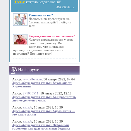
Тесты:
каждую неделю новый!
все тесты →
Ревнивы ли вы?
Насколько вы претендуете на
близких вам людей? Пройдите
тест.
Справедливый ли вы человек?
Чувство справедливости у всех
развито по разному. Вы
замечали, что иногда вам
приходится думать о мотиве своих
поступков? Пройдите тест!
На форуме
Автор:
astro.sibnet.ru
, 30 января 2022, 07:04
Здесь обсуждается статья: Возможности
Хиромантии
Автор:
271033511
, 16 января 2022, 12:18
Здесь обсуждается статья: Как рассчитать
личное денежное число
Автор:
zabzab
, 13 июля 2021, 16:30
Здесь обсуждается статья: Хиромантия —
это карта жизни
Автор:
zabzab
, 13 июля 2021, 16:30
Здесь обсуждается статья: Любовный
гороскоп: как целуются знаки Зодиака