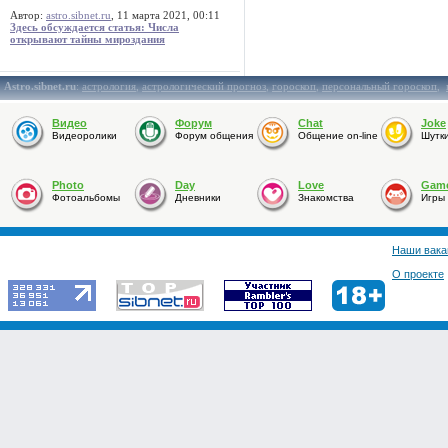
Автор:
astro.sibnet.ru
, 11 марта 2021, 00:11
Здесь обсуждается статья: Числа
открывают тайны мироздания
Astro.sibnet.ru
:
астрология
,
астрологический прогноз
,
гороскоп
,
персональный гороскоп
,
Видео
Форум
Chat
Joke
Видеоролики
Форум общения
Общение on-line
Шутк
Photo
Day
Love
Gam
Фотоальбомы
Дневники
Знакомства
Игры
Наши вака
О проекте