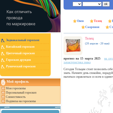
Овен
Телец
Скорпион
Ст
Телец
Зодиакальный гороскоп
(20 апреля - 20 мая)
Китайский гороскоп
Цветочный гороскоп
прогноз на 15 марта 2025
на сег
Гороскоп друидов
характеристика знака
Рунический гороскоп
Сегодня Тельцам стоит позволить себе
знать. Начните день спокойно, пораду
пытаться справляться со всем в одиноч
Мой профиль
Мои гороскопы
Персональный гороскоп
Совместимость
Подписка на гороскопы