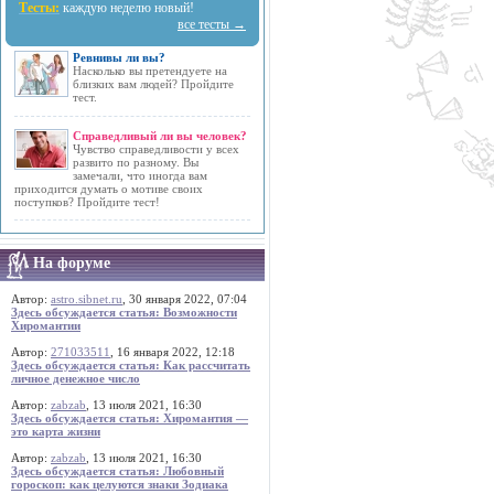
Тесты:
каждую неделю новый!
все тесты →
Ревнивы ли вы?
Насколько вы претендуете на
близких вам людей? Пройдите
тест.
Справедливый ли вы человек?
Чувство справедливости у всех
развито по разному. Вы
замечали, что иногда вам
приходится думать о мотиве своих
поступков? Пройдите тест!
На форуме
Автор:
astro.sibnet.ru
, 30 января 2022, 07:04
Здесь обсуждается статья: Возможности
Хиромантии
Автор:
271033511
, 16 января 2022, 12:18
Здесь обсуждается статья: Как рассчитать
личное денежное число
Автор:
zabzab
, 13 июля 2021, 16:30
Здесь обсуждается статья: Хиромантия —
это карта жизни
Автор:
zabzab
, 13 июля 2021, 16:30
Здесь обсуждается статья: Любовный
гороскоп: как целуются знаки Зодиака