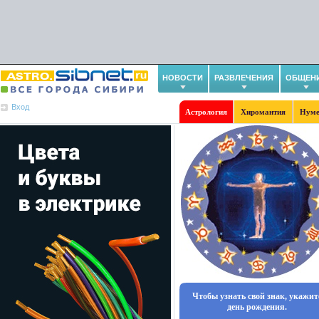
НОВОСТИ
РАЗВЛЕЧЕНИЯ
ОБЩЕН
Вход
Астрология
Хиромантия
Нуме
Чтобы узнать свой знак, укажит
день рождения.