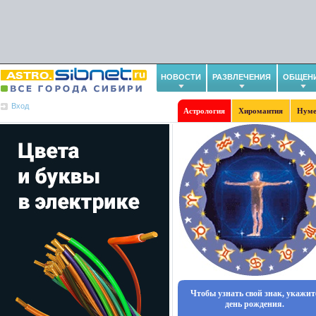
НОВОСТИ
РАЗВЛЕЧЕНИЯ
ОБЩЕН
Вход
Астрология
Хиромантия
Нуме
Чтобы узнать свой знак, укажит
день рождения.