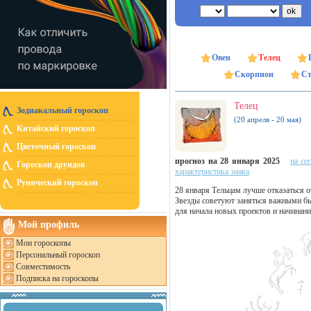
Овен
Телец
Скорпион
Ст
Телец
Зодиакальный гороскоп
(20 апреля - 20 мая)
Китайский гороскоп
Цветочный гороскоп
прогноз на 28 января 2025
на се
Гороскоп друидов
характеристика знака
Рунический гороскоп
28 января Тельцам лучше отказаться от
Звезды советуют заняться важными бы
для начала новых проектов и начинаний
Мой профиль
Мои гороскопы
Персональный гороскоп
Совместимость
Подписка на гороскопы