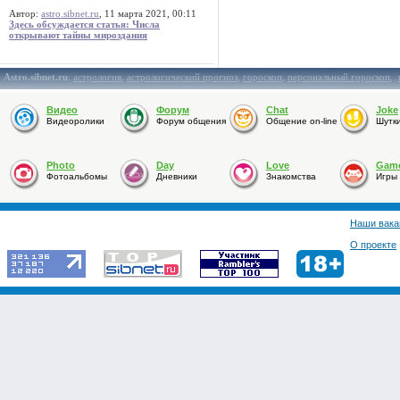
Автор:
astro.sibnet.ru
, 11 марта 2021, 00:11
Здесь обсуждается статья: Числа
открывают тайны мироздания
Astro.sibnet.ru
:
астрология
,
астрологический прогноз
,
гороскоп
,
персональный гороскоп
,
Видео
Форум
Chat
Joke
Видеоролики
Форум общения
Общение on-line
Шутк
Photo
Day
Love
Gam
Фотоальбомы
Дневники
Знакомства
Игры
Наши вака
О проекте