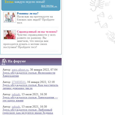
Тесты:
каждую неделю новый!
все тесты →
Ревнивы ли вы?
Насколько вы претендуете на
близких вам людей? Пройдите
тест.
Справедливый ли вы человек?
Чувство справедливости у всех
развито по разному. Вы
замечали, что иногда вам
приходится думать о мотиве своих
поступков? Пройдите тест!
На форуме
Автор:
astro.sibnet.ru
, 30 января 2022, 07:04
Здесь обсуждается статья: Возможности
Хиромантии
Автор:
271033511
, 16 января 2022, 12:18
Здесь обсуждается статья: Как рассчитать
личное денежное число
Автор:
zabzab
, 13 июля 2021, 16:30
Здесь обсуждается статья: Хиромантия —
это карта жизни
Автор:
zabzab
, 13 июля 2021, 16:30
Здесь обсуждается статья: Любовный
гороскоп: как целуются знаки Зодиака