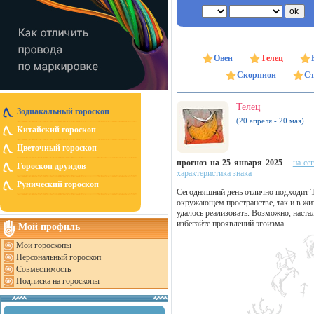
Овен
Телец
Скорпион
Ст
Телец
Зодиакальный гороскоп
(20 апреля - 20 мая)
Китайский гороскоп
Цветочный гороскоп
прогноз на 25 января 2025
на се
Гороскоп друидов
характеристика знака
Рунический гороскоп
Сегодняшний день отлично подходит Т
окружающем пространстве, так и в жиз
удалось реализовать. Возможно, наст
избегайте проявлений эгоизма.
Мой профиль
Мои гороскопы
Персональный гороскоп
Совместимость
Подписка на гороскопы