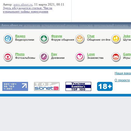
Автор:
astro.sibnet.ru
, 11 марта 2021, 00:11
Здесь обсуждается статья: Числа
открывают тайны мироздания
Astro.sibnet.ru
:
астрология
,
астрологический прогноз
,
гороскоп
,
персональный гороскоп
,
Видео
Форум
Chat
Joke
Видеоролики
Форум общения
Общение on-line
Шутк
Photo
Day
Love
Gam
Фотоальбомы
Дневники
Знакомства
Игры
Наши вака
О проекте