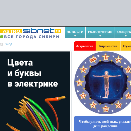
НОВОСТИ
РАЗВЛЕЧЕНИЯ
ОБЩЕН
Вход
Астрология
Хиромантия
Нуме
Чтобы узнать свой знак, укажит
день рождения.