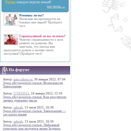
Тесты:
каждую неделю новый!
все тесты →
Ревнивы ли вы?
Насколько вы претендуете на
близких вам людей? Пройдите
тест.
Справедливый ли вы человек?
Чувство справедливости у всех
развито по разному. Вы
замечали, что иногда вам
приходится думать о мотиве своих
поступков? Пройдите тест!
На форуме
Автор:
astro.sibnet.ru
, 30 января 2022, 07:04
Здесь обсуждается статья: Возможности
Хиромантии
Автор:
271033511
, 16 января 2022, 12:18
Здесь обсуждается статья: Как рассчитать
личное денежное число
Автор:
zabzab
, 13 июля 2021, 16:30
Здесь обсуждается статья: Хиромантия —
это карта жизни
Автор:
zabzab
, 13 июля 2021, 16:30
Здесь обсуждается статья: Любовный
гороскоп: как целуются знаки Зодиака