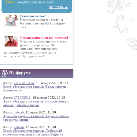
Тесты:
каждую неделю новый!
все тесты →
Ревнивы ли вы?
Насколько вы претендуете на
близких вам людей? Пройдите
тест.
Справедливый ли вы человек?
Чувство справедливости у всех
развито по разному. Вы
замечали, что иногда вам
приходится думать о мотиве своих
поступков? Пройдите тест!
На форуме
Автор:
astro.sibnet.ru
, 30 января 2022, 07:04
Здесь обсуждается статья: Возможности
Хиромантии
Автор:
271033511
, 16 января 2022, 12:18
Здесь обсуждается статья: Как рассчитать
личное денежное число
Автор:
zabzab
, 13 июля 2021, 16:30
Здесь обсуждается статья: Хиромантия —
это карта жизни
Автор:
zabzab
, 13 июля 2021, 16:30
Здесь обсуждается статья: Любовный
гороскоп: как целуются знаки Зодиака