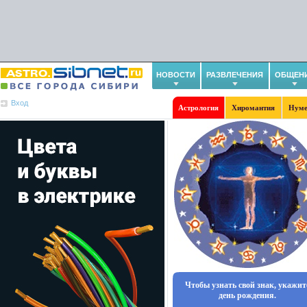
НОВОСТИ
РАЗВЛЕЧЕНИЯ
ОБЩЕН
Вход
Астрология
Хиромантия
Нуме
Чтобы узнать свой знак, укажит
день рождения.