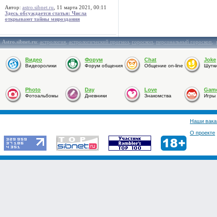
Автор:
astro.sibnet.ru
, 11 марта 2021, 00:11
Здесь обсуждается статья: Числа
открывают тайны мироздания
Astro.sibnet.ru
:
астрология
,
астрологический прогноз
,
гороскоп
,
персональный гороскоп
,
Видео
Форум
Chat
Joke
Видеоролики
Форум общения
Общение on-line
Шутк
Photo
Day
Love
Gam
Фотоальбомы
Дневники
Знакомства
Игры
Наши вака
О проекте