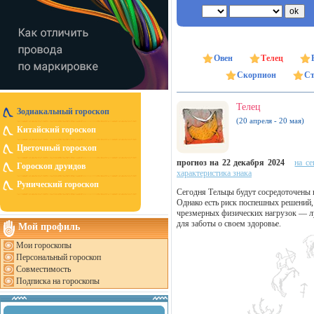
Овен
Телец
Скорпион
Ст
Телец
Зодиакальный гороскоп
(20 апреля - 20 мая)
Китайский гороскоп
Цветочный гороскоп
прогноз на 22 декабря 2024
на се
Гороскоп друидов
характеристика знака
Рунический гороскоп
Сегодня Тельцы будут сосредоточены 
Однако есть риск поспешных решений,
чрезмерных физических нагрузок — л
для заботы о своем здоровье.
Мой профиль
Мои гороскопы
Персональный гороскоп
Совместимость
Подписка на гороскопы