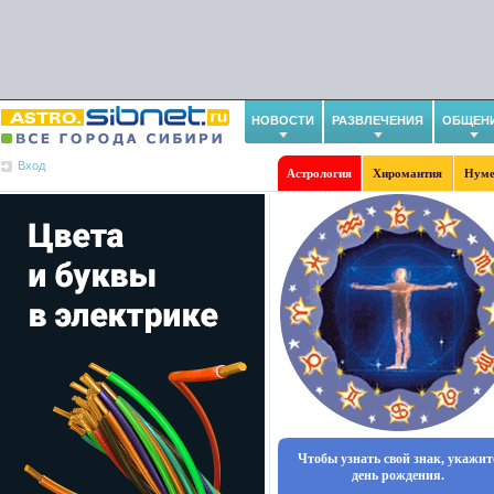
НОВОСТИ
РАЗВЛЕЧЕНИЯ
ОБЩЕН
Вход
Астрология
Хиромантия
Нуме
Чтобы узнать свой знак, укажит
день рождения.