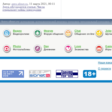
Автор:
astro.sibnet.ru
, 11 марта 2021, 00:11
Здесь обсуждается статья: Числа
открывают тайны мироздания
Astro.sibnet.ru
:
астрология
,
астрологический прогноз
,
гороскоп
,
персональный гороскоп
,
Видео
Форум
Chat
Joke
Видеоролики
Форум общения
Общение on-line
Шутк
Photo
Day
Love
Gam
Фотоальбомы
Дневники
Знакомства
Игры
Наши вака
О проекте