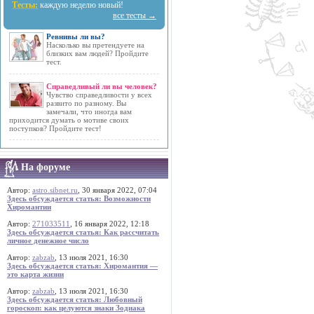
Тесты:
каждую неделю новый!
все тесты →
Ревнивы ли вы?
Насколько вы претендуете на
близких вам людей? Пройдите
тест.
Справедливый ли вы человек?
Чувство справедливости у всех
развито по разному. Вы
замечали, что иногда вам
приходится думать о мотиве своих
поступков? Пройдите тест!
На форуме
Автор:
astro.sibnet.ru
, 30 января 2022, 07:04
Здесь обсуждается статья: Возможности
Хиромантии
Автор:
271033511
, 16 января 2022, 12:18
Здесь обсуждается статья: Как рассчитать
личное денежное число
Автор:
zabzab
, 13 июля 2021, 16:30
Здесь обсуждается статья: Хиромантия —
это карта жизни
Автор:
zabzab
, 13 июля 2021, 16:30
Здесь обсуждается статья: Любовный
гороскоп: как целуются знаки Зодиака