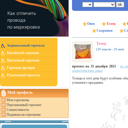
Овен
Телец
Скорпион
Ст
Телец
Зодиакальный гороскоп
(20 апреля - 20 мая)
Китайский гороскоп
Цветочный гороскоп
прогноз на 31 декабря 2021
на се
Гороскоп друидов
характеристика знака
Рунический гороскоп
Тельцы в этот день будут особенно об
успешного праздника.
Мой профиль
Мои гороскопы
Персональный гороскоп
Совместимость
Подписка на гороскопы