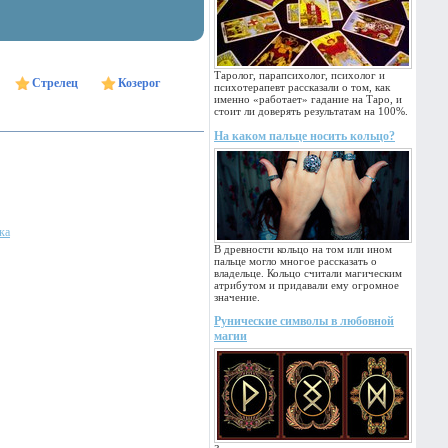
Таролог, парапсихолог, психолог и
Стрелец
Козерог
психотерапевт рассказали о том, как
именно «работает» гадание на Таро, и
стоит ли доверять результатам на 100%.
На каком пальце носить кольцо?
ка
В древности кольцо на том или ином
пальце могло многое рассказать о
владельце. Кольцо считали магическим
атрибутом и придавали ему огромное
значение.
Рунические символы в любовной
магии