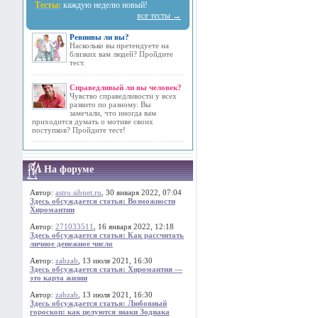
Тесты:
каждую неделю новый!
все тесты →
Ревнивы ли вы?
Насколько вы претендуете на
близких вам людей? Пройдите
тест.
Справедливый ли вы человек?
Чувство справедливости у всех
развито по разному. Вы
замечали, что иногда вам
приходится думать о мотиве своих
поступков? Пройдите тест!
На форуме
Автор:
astro.sibnet.ru
, 30 января 2022, 07:04
Здесь обсуждается статья: Возможности
Хиромантии
Автор:
271033511
, 16 января 2022, 12:18
Здесь обсуждается статья: Как рассчитать
личное денежное число
Автор:
zabzab
, 13 июля 2021, 16:30
Здесь обсуждается статья: Хиромантия —
это карта жизни
Автор:
zabzab
, 13 июля 2021, 16:30
Здесь обсуждается статья: Любовный
гороскоп: как целуются знаки Зодиака