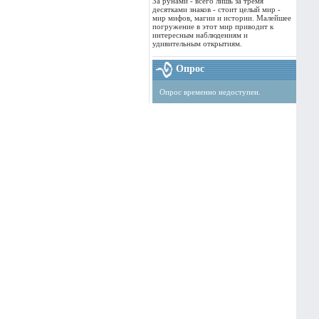
За рунами - всего лишь за тремя
десятками знаков - стоит целый мир -
мир мифов, магии и истории. Малейшее
погружение в этот мир приводит к
интересным наблюдениям и
удивительным открытиям.
Опрос
Опрос временно недоступен.