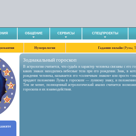
ЕНИЯ
ОБЩЕНИЕ
СЕРВИСЫ
СПЕЦПРОЕКТЫ
романтия
Нумерология
Гадания онлайн
(Руны, 
Зодиакальный гороскоп
В астрологии считается, что судьба и характер человека связаны с его 
каких знаках находились небесные тела при его рождении. Знак, в ко
рождения человека, называется его «солнечным знаком» или просто «зн
придают положению Луны в гороскопе — лунному знаку, и положению
Тем не менее, полноценный астрологический анализ считается возмож
гороскопа и их взаимодействия.
укажите