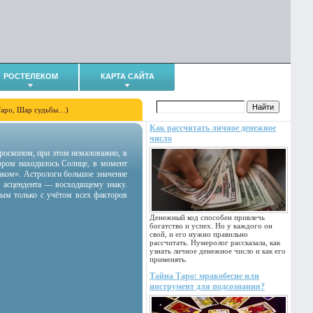
РОСТЕЛЕКОМ
КАРТА САЙТА
Таро, Шар судьбы…)
Как рассчитать личное денежное
число
гороскопом, при этом немаловажно, в
тором находилось Солнце, в момент
аком». Астрологи большое значение
 асцендента — восходящему знаку.
ным только с учётом всех факторов
Денежный код способен привлечь
богатство и успех. Но у каждого он
свой, и его нужно правильно
рассчитать. Нумеролог рассказала, как
узнать личное денежное число и как его
применять.
Тайна Таро: мракобесие или
инструмент для подсознания?