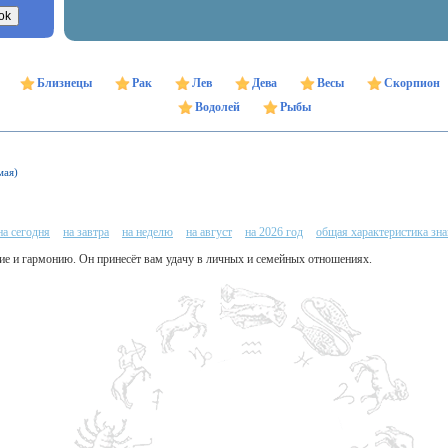
Близнецы
Рак
Лев
Дева
Весы
Скорпион
Водолей
Рыбы
мая)
на сегодня
на завтра
на неделю
на август
на 2026 год
общая характеристика зна
вие и гармонию. Он принесёт вам удачу в личных и семейных отношениях.