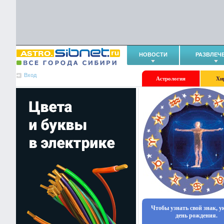
НОВОСТИ
РАЗВЛЕЧ
Вход
Астрология
Хи
Чтобы узнать свой знак, 
день рождения.