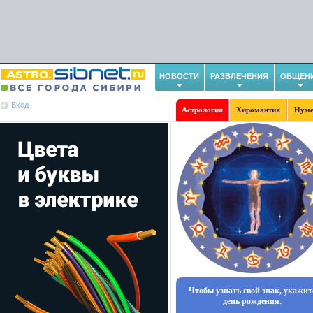
НОВОСТИ
РАЗВЛЕЧЕНИЯ
ОБЩЕН
Вход
Астрология
Хиромантия
Нуме
Чтобы узнать свой знак, укажит
день рождения.