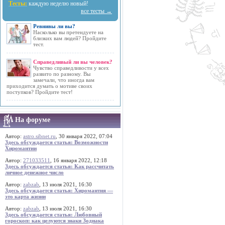
Тесты:
каждую неделю новый!
все тесты →
Ревнивы ли вы?
Насколько вы претендуете на
близких вам людей? Пройдите
тест.
Справедливый ли вы человек?
Чувство справедливости у всех
развито по разному. Вы
замечали, что иногда вам
приходится думать о мотиве своих
поступков? Пройдите тест!
На форуме
Автор:
astro.sibnet.ru
, 30 января 2022, 07:04
Здесь обсуждается статья: Возможности
Хиромантии
Автор:
271033511
, 16 января 2022, 12:18
Здесь обсуждается статья: Как рассчитать
личное денежное число
Автор:
zabzab
, 13 июля 2021, 16:30
Здесь обсуждается статья: Хиромантия —
это карта жизни
Автор:
zabzab
, 13 июля 2021, 16:30
Здесь обсуждается статья: Любовный
гороскоп: как целуются знаки Зодиака