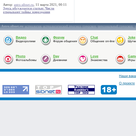
Автор:
astro.sibnet.ru
, 11 марта 2021, 00:11
Здесь обсуждается статья: Числа
открывают тайны мироздания
Astro.sibnet.ru
:
астрология
,
астрологический прогноз
,
гороскоп
,
персональный гороскоп
,
Видео
Форум
Chat
Joke
Видеоролики
Форум общения
Общение on-line
Шутк
Photo
Day
Love
Gam
Фотоальбомы
Дневники
Знакомства
Игры
Наши вака
О проекте