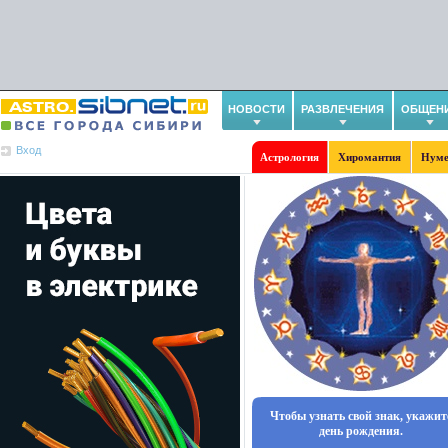
НОВОСТИ
РАЗВЛЕЧЕНИЯ
ОБЩЕН
Вход
Астрология
Хиромантия
Нуме
Чтобы узнать свой знак, укажит
день рождения.