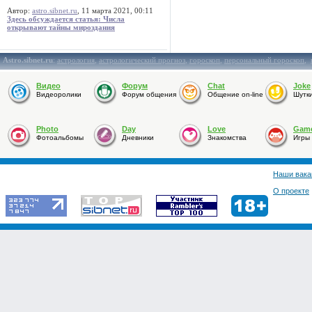
Автор:
astro.sibnet.ru
, 11 марта 2021, 00:11
Здесь обсуждается статья: Числа
открывают тайны мироздания
Astro.sibnet.ru
:
астрология
,
астрологический прогноз
,
гороскоп
,
персональный гороскоп
,
Видео
Форум
Chat
Joke
Видеоролики
Форум общения
Общение on-line
Шутк
Photo
Day
Love
Gam
Фотоальбомы
Дневники
Знакомства
Игры
Наши вака
О проекте