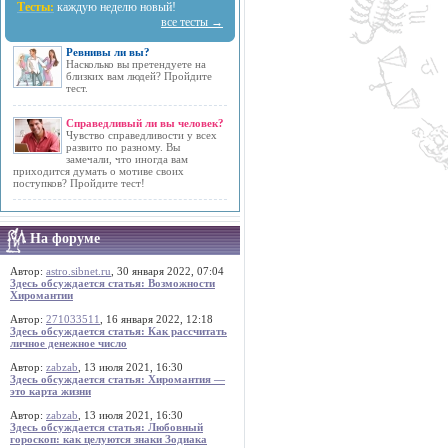
Тесты:
каждую неделю новый!
все тесты →
Ревнивы ли вы?
Насколько вы претендуете на
близких вам людей? Пройдите
тест.
Справедливый ли вы человек?
Чувство справедливости у всех
развито по разному. Вы
замечали, что иногда вам
приходится думать о мотиве своих
поступков? Пройдите тест!
На форуме
Автор:
astro.sibnet.ru
, 30 января 2022, 07:04
Здесь обсуждается статья: Возможности
Хиромантии
Автор:
271033511
, 16 января 2022, 12:18
Здесь обсуждается статья: Как рассчитать
личное денежное число
Автор:
zabzab
, 13 июля 2021, 16:30
Здесь обсуждается статья: Хиромантия —
это карта жизни
Автор:
zabzab
, 13 июля 2021, 16:30
Здесь обсуждается статья: Любовный
гороскоп: как целуются знаки Зодиака