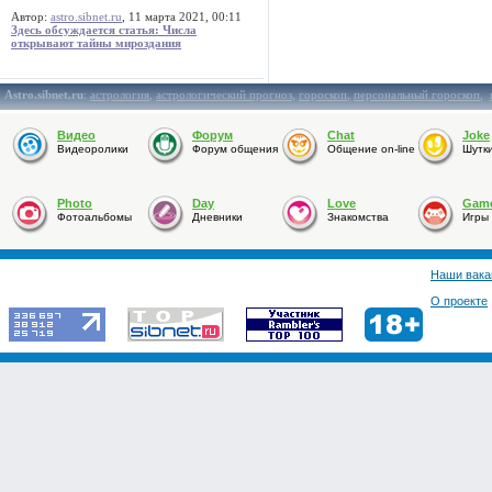
Автор:
astro.sibnet.ru
, 11 марта 2021, 00:11
Здесь обсуждается статья: Числа
открывают тайны мироздания
Astro.sibnet.ru
:
астрология
,
астрологический прогноз
,
гороскоп
,
персональный гороскоп
,
Видео
Форум
Chat
Joke
Видеоролики
Форум общения
Общение on-line
Шутк
Photo
Day
Love
Gam
Фотоальбомы
Дневники
Знакомства
Игры
Наши вака
О проекте