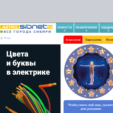
НОВОСТИ
РАЗВЛЕЧЕНИЯ
ОБЩЕН
Вход
Астрология
Хиромантия
Нуме
Чтобы узнать свой знак, укажит
день рождения.