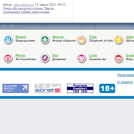
Автор:
astro.sibnet.ru
, 11 марта 2021, 00:11
Здесь обсуждается статья: Числа
открывают тайны мироздания
Astro.sibnet.ru
:
астрология
,
астрологический прогноз
,
гороскоп
,
персональный гороскоп
,
Видео
Форум
Chat
Joke
Видеоролики
Форум общения
Общение on-line
Шутк
Photo
Day
Love
Gam
Фотоальбомы
Дневники
Знакомства
Игры
Наши вака
О проекте