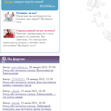
Тесты:
каждую неделю новый!
все тесты →
Ревнивы ли вы?
Насколько вы претендуете на
близких вам людей? Пройдите
тест.
Справедливый ли вы человек?
Чувство справедливости у всех
развито по разному. Вы
замечали, что иногда вам
приходится думать о мотиве своих
поступков? Пройдите тест!
На форуме
Автор:
astro.sibnet.ru
, 30 января 2022, 07:04
Здесь обсуждается статья: Возможности
Хиромантии
Автор:
271033511
, 16 января 2022, 12:18
Здесь обсуждается статья: Как рассчитать
личное денежное число
Автор:
zabzab
, 13 июля 2021, 16:30
Здесь обсуждается статья: Хиромантия —
это карта жизни
Автор:
zabzab
, 13 июля 2021, 16:30
Здесь обсуждается статья: Любовный
гороскоп: как целуются знаки Зодиака