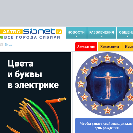
НОВОСТИ
РАЗВЛЕЧЕНИЯ
ОБЩЕН
Вход
Астрология
Хиромантия
Нуме
Чтобы узнать свой знак, укажит
день рождения.