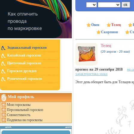
Овен
Телец
Скорпион
Ст
Телец
Зодиакальный гороскоп
(20 апреля - 20 мая)
Китайский гороскоп
Цветочный гороскоп
прогноз на 29 сентября 2018
на с
Гороскоп друидов
характеристика знака
Рунический гороскоп
Этот день обещает быть для Тельцов к
Мой профиль
Мои гороскопы
Персональный гороскоп
Совместимость
Подписка на гороскопы