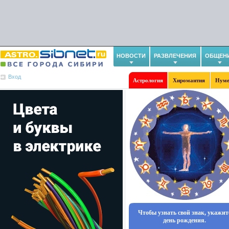
НОВОСТИ
РАЗВЛЕЧЕНИЯ
ОБЩЕН
Вход
Астрология
Хиромантия
Нуме
Чтобы узнать свой знак, укажит
день рождения.