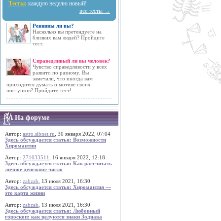
Тесты:
каждую неделю новый!
все тесты →
Ревнивы ли вы?
Насколько вы претендуете на
близких вам людей? Пройдите
тест.
Справедливый ли вы человек?
Чувство справедливости у всех
развито по разному. Вы
замечали, что иногда вам
приходится думать о мотиве своих
поступков? Пройдите тест!
На форуме
Автор:
astro.sibnet.ru
, 30 января 2022, 07:04
Здесь обсуждается статья: Возможности
Хиромантии
Автор:
271033511
, 16 января 2022, 12:18
Здесь обсуждается статья: Как рассчитать
личное денежное число
Автор:
zabzab
, 13 июля 2021, 16:30
Здесь обсуждается статья: Хиромантия —
это карта жизни
Автор:
zabzab
, 13 июля 2021, 16:30
Здесь обсуждается статья: Любовный
гороскоп: как целуются знаки Зодиака