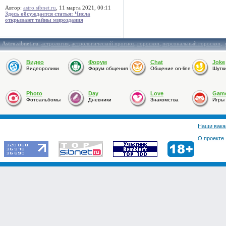
Автор:
astro.sibnet.ru
, 11 марта 2021, 00:11
Здесь обсуждается статья: Числа
открывают тайны мироздания
Astro.sibnet.ru
:
астрология
,
астрологический прогноз
,
гороскоп
,
персональный гороскоп
,
Видео
Форум
Chat
Joke
Видеоролики
Форум общения
Общение on-line
Шутк
Photo
Day
Love
Gam
Фотоальбомы
Дневники
Знакомства
Игры
Наши вака
О проекте